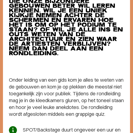
DIE ONZE BIJZONDERE
GEBOUWEN BETER WIL LEREN
KENNEN. WIL JE EEN UNIEK
KIJKJE NEMEN ACHTER DE
SCHERMEN EN ERVAREN HOE
HET IS OM OP HET PODIUM TE
STAAN? OF WIL JE ALLE INS EN
OUTS WETEN VAN DE
ARCHITECTUUR EN ZIEN WAAR
DE ARTIESTEN VERBLIJVEN?
NEEM DAN DEEL AAN EEN
RONDLEIDING.
Onder leiding van een gids kom je alles te weten van
de gebouwen en kom je op plekken die meestal niet
toegankelijk zijn voor publiek. Tijdens de rondleiding
mag je in de kleedkamers gluren, op het toneel staan
en hoor je veel leuke anekdotes. De rondleiding
wordt afgesloten middels een grappige quiz.
SPOT/Backstage duurt ongeveer een uur en