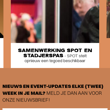
SAMENWERKING SPOT EN
STADJERSPAS
- SPOT stelt
opnieuw een tegoed beschikbaar
NIEUWS EN EVENT-UPDATES ELKE (TWEE)
WEEK IN JE MAIL?
MELD JE DAN AAN VOOR
ONZE NIEUWSBRIEF!