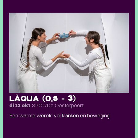
LÀQUA (0,5 – 3)
SPOT/De Oosterpoort
di 13 okt
Een warme wereld vol klanken en beweging