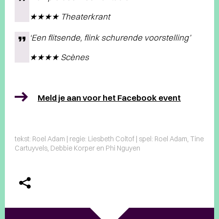
★★★★ Theaterkrant
‘Een flitsende, flink schurende voorstelling’
★★★★ Scènes
Meld je aan voor het Facebook event
tekst: Roel Adam | regie: Liesbeth Coltof | spel: Roel Adam, Tine
Cartuyvels, Debbie Korper en Phi Nguyen