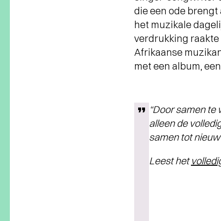
die een ode brengt
het muzikale dagel
verdrukking raakte
Afrikaanse muzikan
met een album, een
“Door samen te w
alleen de volled
samen tot nieuwe 
Leest het
volledi