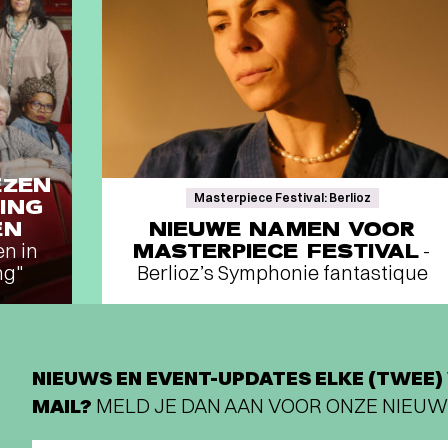
EZEN
Masterpiece Festival: Berlioz
ING
EN
NIEUWE NAMEN VOOR
en in
MASTERPIECE FESTIVAL
-
ng"
Berlioz’s Symphonie fantastique
NIEUWS EN EVENT-UPDATES ELKE (TWEE) 
MAIL?
MELD JE DAN AAN VOOR ONZE NIEUW