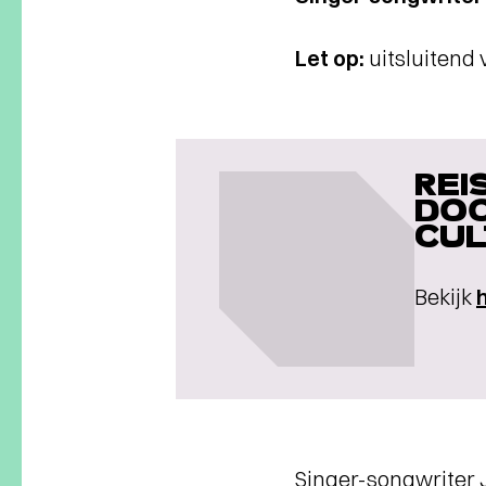
Let op:
uitsluitend v
REI
DOO
CUL
Bekijk
Singer-songwriter J