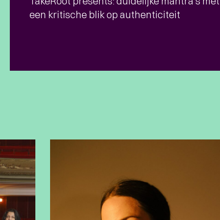
TakeRoot presents: duidelijke mantra’s met
een kritische blik op authenticiteit