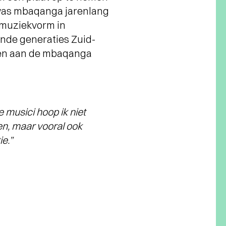
 was mbaqanga jarenlang
 muziekvorm in
ende generaties Zuid-
ven aan de mbaqanga
 musici hoop ik niet
en, maar vooral ook
e.”