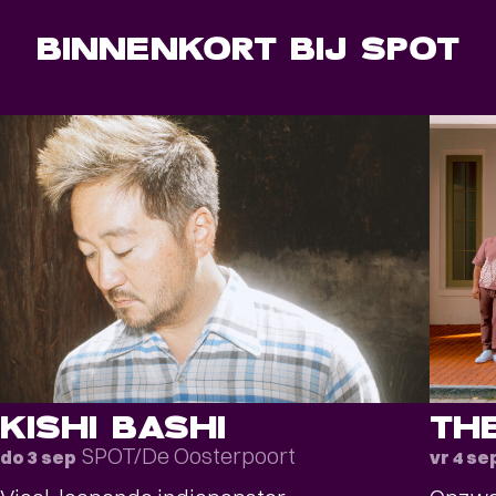
BINNENKORT BIJ SPOT
KISHI BASHI
TH
SPOT/De Oosterpoort
do 3 sep
vr 4 se