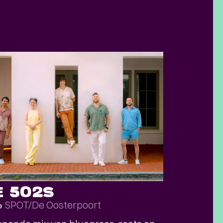
E 502S
SPOT/De Oosterpoort
p