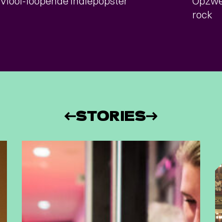
Viool-loopende indiepopster
Opzwep
rock
STORIES