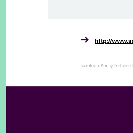
http://www.s
saxofoon: Sonny Fortune • t