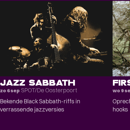
JAZZ SABBATH
FIR
SPOT/De Oosterpoort
zo 6 sep
wo 9 s
Bekende Black Sabbath-riffs in
Oprec
verrassende jazzversies
hooks