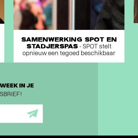
SAMENWERKING SPOT EN
STADJERSPAS
- SPOT stelt
opnieuw een tegoed beschikbaar
WEEK IN JE
SBRIEF!