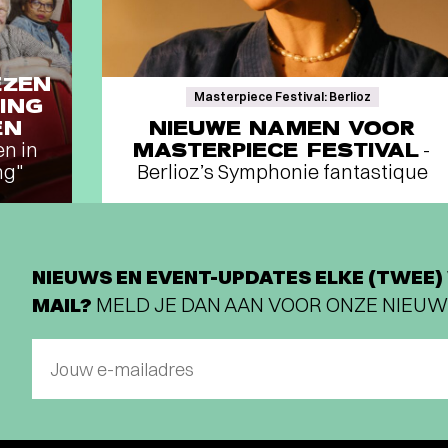
EZEN
Masterpiece Festival: Berlioz
ING
EN
NIEUWE NAMEN VOOR
en in
MASTERPIECE FESTIVAL
-
ng"
Berlioz’s Symphonie fantastique
NIEUWS EN EVENT-UPDATES ELKE (TWEE) 
MAIL?
MELD JE DAN AAN VOOR ONZE NIEUW
Jouw e-mailadres