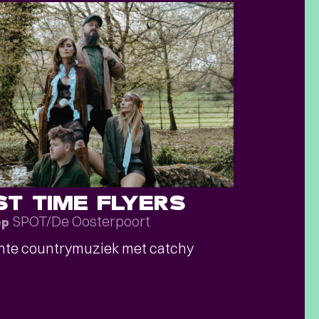
ST TIME FLYERS
SPOT/De Oosterpoort
ep
hte countrymuziek met catchy