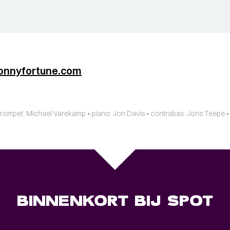
onnyfortune.com
rompet: Michael Varekamp • piano: Jon Davis • contrabas: Joris Teepe • 
BINNENKORT BIJ SPOT