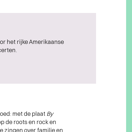
or het rijke Amerikaanse
certen.
loed: met de plaat
By
op de roots en rock en
e zingen over familie en