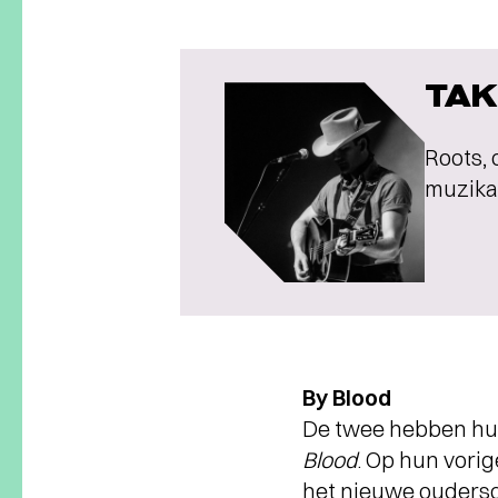
TAK
Roots, 
muzikal
By Blood
De twee hebben hun 
Blood
. Op hun vori
het nieuwe oudersc