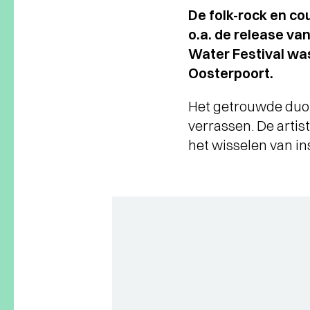
De folk-rock en co
o.a. de release va
Water Festival was 
Oosterpoort.
Het getrouwde duo 
verrassen. De artis
het wisselen van i