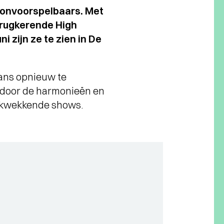
s onvoorspelbaars. Met
terugkerende High
i zijn ze te zien in De
ans opnieuw te
kt door de harmonieën en
rukwekkende shows.