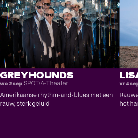
GREYHOUNDS
LI
SPOT/A-Theater
wo 2 sep
vr 4 se
Amerikaanse rhythm-and-blues met een
Rauwe 
rauw, sterk geluid
het ha