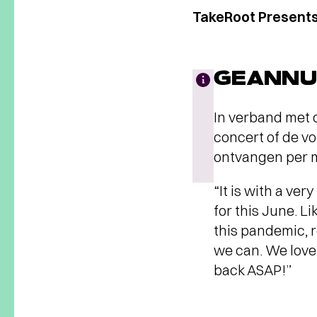
TakeRoot Presents:
GEANNU
In verband met 
concert of de v
ontvangen per m
“It is with a ve
for this June. 
this pandemic, r
we can. We love 
back ASAP!”