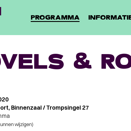
PROGRAMMA
INFORMATI
VELS & R
020
rt, Binnenzaal / Trompsingel 27
amma
 kunnen wijzigen)