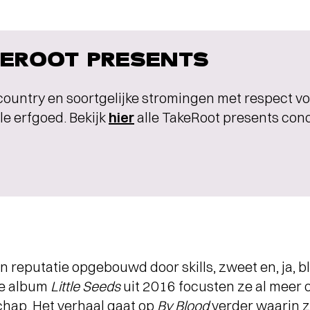
EROOT PRESENTS
country en soortgelijke stromingen met respect vo
e erfgoed. Bekijk
hier
alle TakeRoot presents con
reputatie opgebouwd door skills, zweet en, ja, b
ge album
Little Seeds
uit 2016 focusten ze al meer 
hap. Het verhaal gaat op
By Blood
verder waarin z