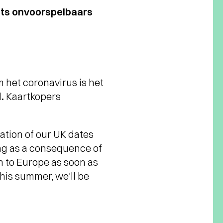
iets onvoorspelbaars
 het coronavirus is het
d
.
Kaartkopers
lation of our UK dates
ing as a consequence of
n to Europe as soon as
this summer, we’ll be