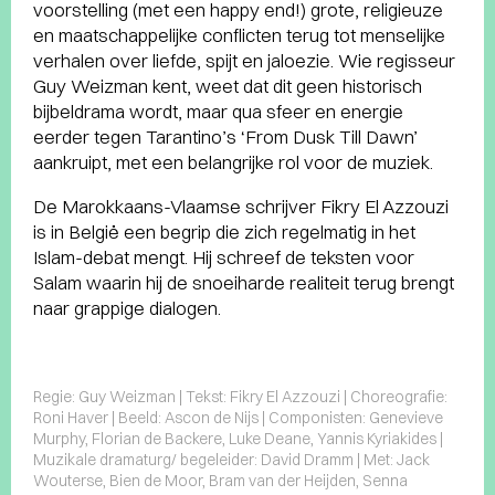
voorstelling (met een happy end!) grote, religieuze
en maatschappelijke conflicten terug tot menselijke
verhalen over liefde, spijt en jaloezie. Wie regisseur
Guy Weizman kent, weet dat dit geen historisch
bijbeldrama wordt, maar qua sfeer en energie
eerder tegen Tarantino’s ‘From Dusk Till Dawn’
aankruipt, met een belangrijke rol voor de muziek.
De Marokkaans-Vlaamse schrijver Fikry El Azzouzi
is in België een begrip die zich regelmatig in het
Islam-debat mengt. Hij schreef de teksten voor
Salam waarin hij de snoeiharde realiteit terug brengt
naar grappige dialogen.
Regie: Guy Weizman | Tekst: Fikry El Azzouzi | Choreografie:
Roni Haver | Beeld: Ascon de Nijs | Componisten: Genevieve
Murphy, Florian de Backere, Luke Deane, Yannis Kyriakides |
Muzikale dramaturg/ begeleider: David Dramm | Met: Jack
Wouterse, Bien de Moor, Bram van der Heijden, Senna