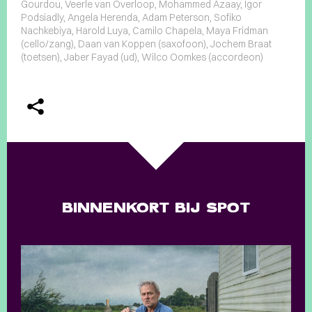
Gourdou, Veerle van Overloop, Mohammed Azaay, Igor
Podsiadly, Angela Herenda, Adam Peterson, Sofiko
Nachkebiya, Harold Luya, Camilo Chapela, Maya Fridman
(cello/zang), Daan van Koppen (saxofoon), Jochem Braat
(toetsen), Jaber Fayad (ud), Wilco Oomkes (accordeon)
BINNENKORT BIJ SPOT