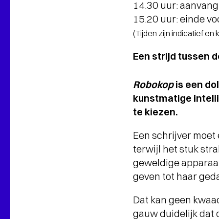
14.30 uur: aanvang 
15.20 uur: einde vo
(Tijden zijn indicatief en
Een strijd tussen 
Robokop
is een do
kunstmatige intell
te kiezen.
Een schrijver moet 
terwijl het stuk str
geweldige apparaat
geven tot haar ged
Dat kan geen kwaad,
gauw duidelijk dat 