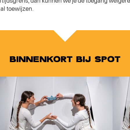
tijdsgrens, dan kunnen we je de toegang weigeren
al toewijzen.
BINNENKORT BIJ SPOT