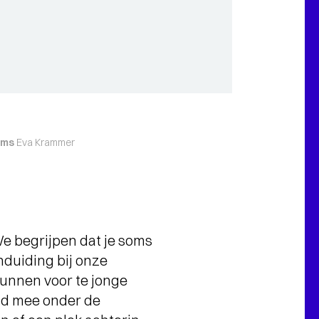
ums
Eva Krammer
 We begrijpen dat je soms
anduiding bij onze
 kunnen voor te jonge
ind mee onder de