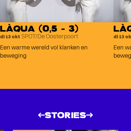
LÀQUA (0,5 – 3)
LÀQ
SPOT/De Oosterpoort
di 13 okt
di 13 o
Een warme wereld vol klanken en
Een wa
beweging
beweg
STORIES