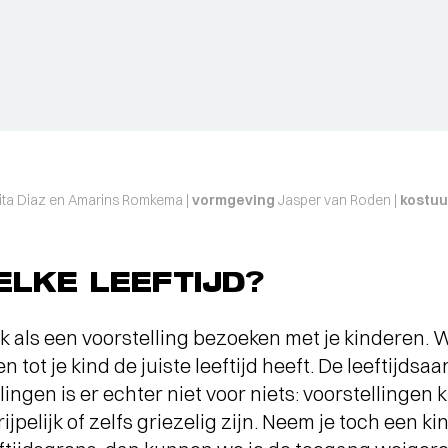
ita Diaz en Amarins Romkema |
vormgeving
Jasper van Roden |
kostu
LKE LEEFTIJD?
euk als een voorstelling bezoeken met je kinderen.
 tot je kind de juiste leeftijd heeft. De leeftijdsa
llingen is er echter niet voor niets: voorstellingen
jpelijk of zelfs griezelig zijn. Neem je toch een k