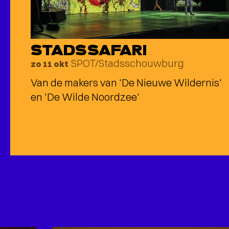
STADSSAFARI
SPOT/Stadsschouwburg
zo 11 okt
Van de makers van 'De Nieuwe Wildernis'
en 'De Wilde Noordzee'