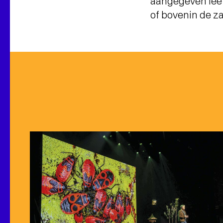
aangegeven leef
of bovenin de za