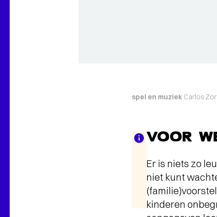
spel
en muziek
Carlos Zor
VOOR WE
Er is niets zo l
niet kunt wachten
(familie)voorste
kinderen onbegri