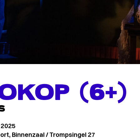
OKOP (6+)
S
i 2025
rt, Binnenzaal / Trompsingel 27