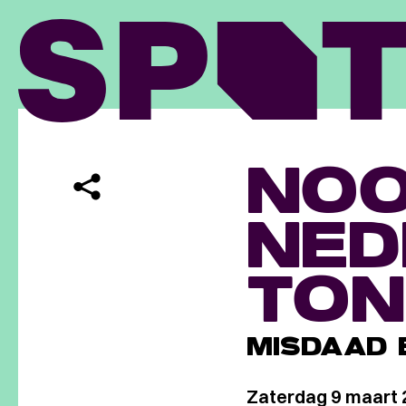
NO
NED
TON
MISDAAD 
Zaterdag 9 maart