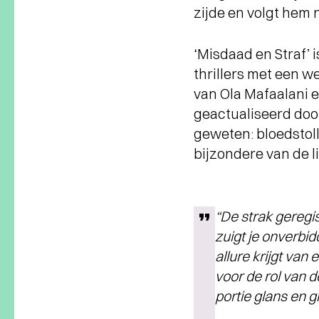
zijde en volgt hem 
‘Misdaad en Straf’ i
thrillers met een 
van Ola Mafaalani 
geactualiseerd door
geweten: bloedstoll
bijzondere van de l
“De strak geregi
zuigt je onverbid
allure krijgt van
voor de rol van d
portie glans en g