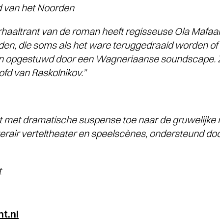
van het Noorden
rhaaltrant van de roman heeft regisseuse Ola Mafaala
lden, die soms als het ware teruggedraaid worden o
 opgestuwd door een Wagneriaanse soundscape. Zo z
fd van Raskolnikov.”
t met dramatische suspense toe naar de gruwelijke m
terair verteltheater en speelscènes, ondersteund do
t
t.nl