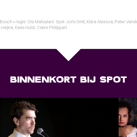
Bosch • regie: Ola Mafaalani. Spel: Joris Smit, Klára Alexová, Peter Va
eijne, Kees Hulst, Claire Philippart.
BINNENKORT BIJ SPOT