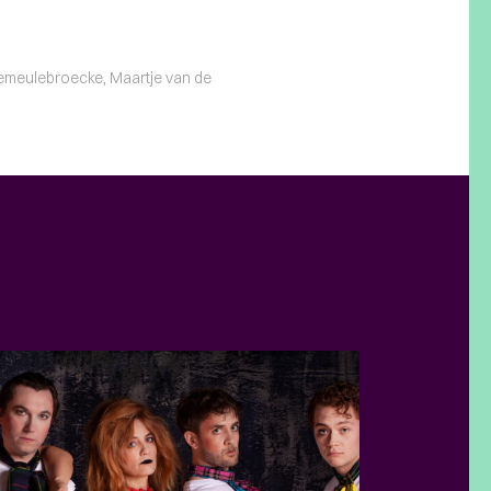
ndemeulebroecke, Maartje van de