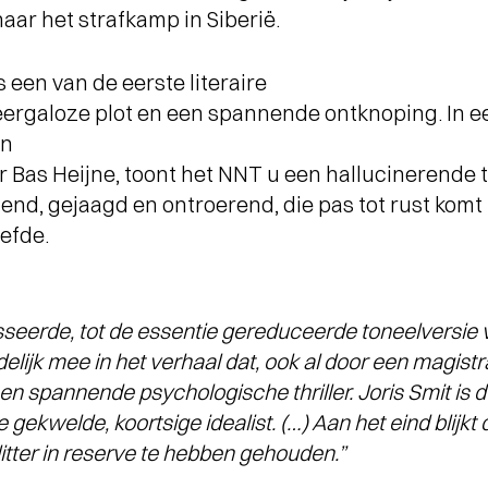
naar het strafkamp in Siberië.
s een van de eerste literaire
weergaloze plot en een spannende ontknoping. In 
en
 Bas Heijne, toont het NNT u een hallucinerende t
end, gejaagd en ontroerend, die pas tot rust komt 
iefde.
sseerde, tot de essentie gereduceerde toneelversie 
delijk mee in het verhaal dat, ook al door een magist
 een spannende psychologische thriller. Joris Smit i
e gekwelde, koortsige idealist. (…) Aan het eind blij
litter in reserve te hebben gehouden.”