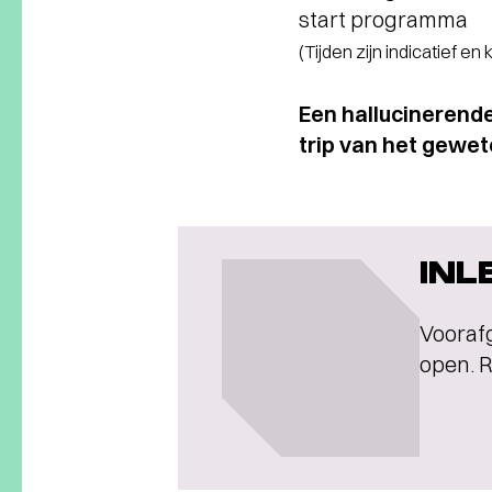
start programma
(Tijden zijn indicatief en
Een hallucinerend
trip van het gewe
INL
Voorafg
open. R