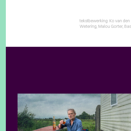
tekstbewerking: Ko van den 
Wetering, Malou Gorter, Bas H