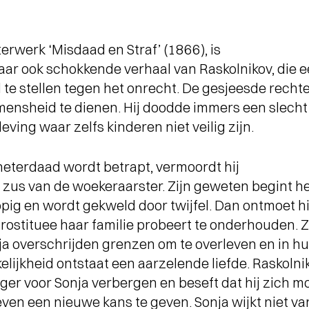
erwerk ‘Misdaad en Straf’ (1866), is
aar ook schokkende verhaal van Raskolnikov, die 
 te stellen tegen het onrecht. De gesjeesde rech
ensheid te dienen. Hij doodde immers een slecht
ving waar zelfs kinderen niet veilig zijn.
heterdaad wordt betrapt, vermoordt hij
 zus van de woekeraarster. Zijn geweten begint h
opig en wordt gekweld door twijfel. Dan ontmoet hi
prostituee haar familie probeert te onderhouden. 
ja overschrijden grenzen om te overleven en in h
lijkheid ontstaat een aarzelende liefde. Raskolni
nger voor Sonja verbergen en beseft dat hij zich m
ven een nieuwe kans te geven. Sonja wijkt niet van