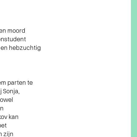
een moord
tenstudent
 en hebzuchtig
em parten te
j Sonja,
Zowel
un
kov kan
oet
 zijn