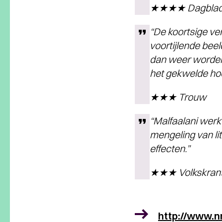
★★★★ Dagblad 
“De koortsige ve
voortijlende bee
dan weer worden
het gekwelde hoo
★★★ Trouw
“Malfaalani werk
mengeling van li
effecten.”
★★★ Volkskran
http://www.nn