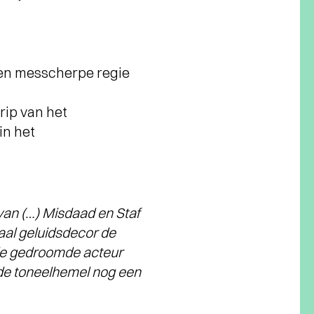
een messcherpe regie
rip van het
in het
van (…) Misdaad en Staf
raal geluidsdecor de
s de gedroomde acteur
kt de toneelhemel nog een