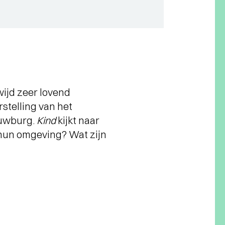
wijd zeer lovend
stelling van het
ouwburg.
Kind
kijkt naar
r hun omgeving? Wat zijn