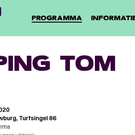
PROGRAMMA
INFORMATI
PING TOM
2020
burg, Turfsingel 86
amma