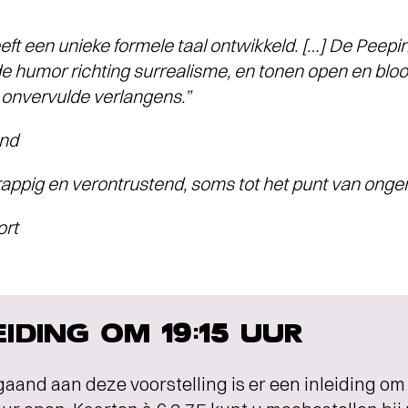
ft een unieke formele taal ontwikkeld. […] De Peep
 humor richting surrealisme, en tonen open en bloo
onvervulde verlangens.”
and
appig en verontrustend, soms tot het punt van ongem
rt
EIDING OM 19:15 UUR
aand aan deze voorstelling is er een inleiding o