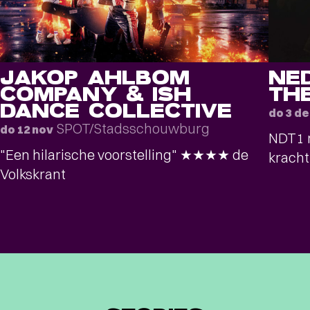
JAKOP AHLBOM
NE
COMPANY & ISH
THE
DANCE COLLECTIVE
do 3 d
SPOT/Stadsschouwburg
do 12 nov
NDT1 m
"Een hilarische voorstelling" ★★★★ de
kracht
Volkskrant