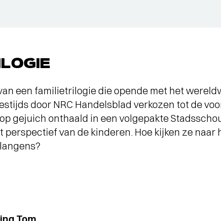
ILOGIE
 van een familietrilogie die opende met het wereld
destijds door NRC Handelsblad verkozen tot de voor
 op gejuich onthaald in een volgepakte Stadssch
et perspectief van de kinderen. Hoe kijken ze naa
rlangens?
ing Tom