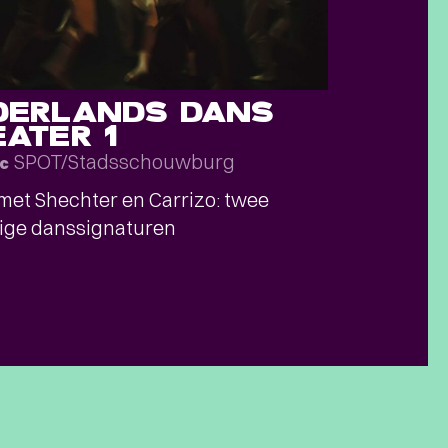
DERLANDS DANS
ATER 1
SPOT/Stadsschouwburg
ec
et Shechter en Carrizo: twee
ige danssignaturen