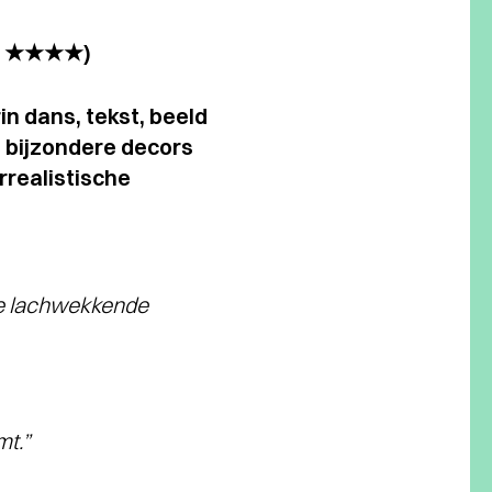
NRC ★★★★)
n dans, tekst, beeld
 bijzondere decors
rrealistische
de lachwekkende
t.”