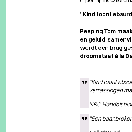
(Tijden zijn indicatief en
"Kind toont absur
Peeping Tom maakt 
en geluid samenvl
wordt een brug ge
droomstaat à la D
“
Kind
toont absur
verrassingen mak
NRC Handelsb
“Een baanbrekend