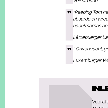
Volksfreund
“Peeping Tom hee
absurde en wrede
nachtmerries en 
Lëtzebuerger L
” Onverwacht, gr
Luxemburger Wo
INL
Voorafg