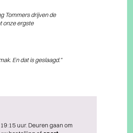
ing Tommers drijven de
t onze ergste
ak. En dat is geslaagd.”
m 19:15 uur. Deuren gaan om