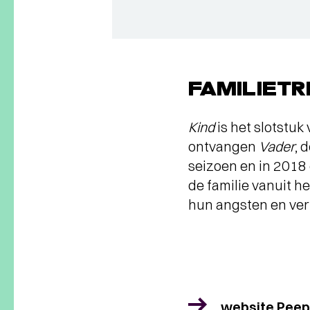
FAMILIETR
Kind
is het slotstuk
ontvangen
Vader
, 
seizoen en in 2018
de familie vanuit h
hun angsten en ve
website Peep