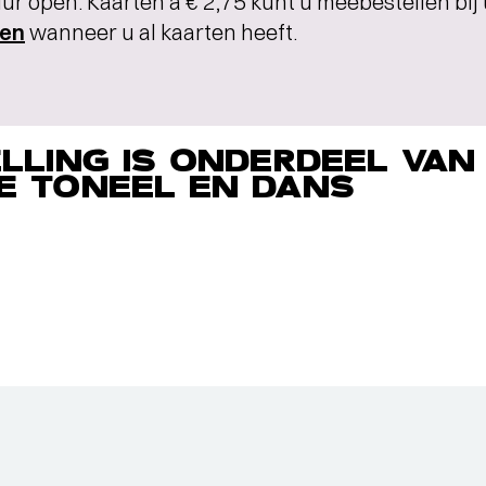
ur open. Kaarten à € 2,75 kunt u meebestellen bij
len
wanneer u al kaarten heeft.
LLING IS ONDERDEEL VAN
E TONEEL EN DANS