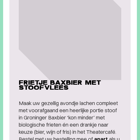
FRIETJE BAXBIER MET
STOOFVLEES
Maak uw gezellig avondje lachen compleet
met voorafgaand een heerlijke portie stoof
in Groninger Baxbier ‘kon minder’ met
biologische frieten én een drankje naar
keuze (bier, wijn of fris) in het Theatercafé.
Bestel met uw bestelling mee of
apart
als u