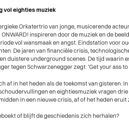
g vol eighties muziek
ergieke Orkatertrio van jonge, musicerende acteur
 ONWARD! inspireren door de muziek en de beeldta
riode vol wansmaak en angst. Eindstation voor ou
en. De jaren van financiële crisis, technologisch
n duistere underground scenes. De tijd waarin es
er tegen Schwarzenegger zegt: ‘Get your ass to 
 af in het heden als de toekomst van gisteren. In 
, schoudervullingen en eightiesmuziek vragen dri
n midden in een nieuwe crisis, af of het heden eruit
eboekt of blijft de geschiedenis zich herhalen?