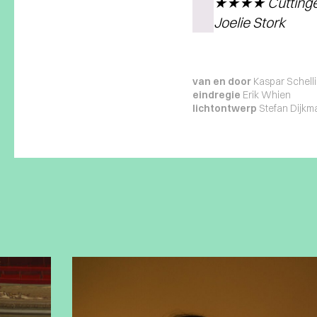
★★★★ Cuttinge
Joelie Stork
van en door
Kaspar Schellin
eindregie
Erik Whien
lichtontwerp
Stefan Dijkm