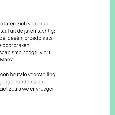
s laten zich voor hun
al uit de jaren tachtig;
de ideeën, broedplaats
e doorbraken,
capisme hoogtij viert.
Mars’.
een brutale voorstelling
e jonge honden zich
 ziet zoals we er vroeger