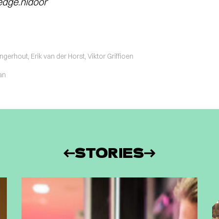
dge.nldoor
gerhout, Erik van der Horst, Viktor Griffioen
an
STORIES