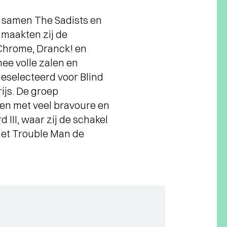
n samen The Sadists en
 maakten zij de
 Chrome, Dranck! en
ee volle zalen en
eselecteerd voor Blind
ijs. De groep
gen met veel bravoure en
III, waar zij de schakel
met Trouble Man de