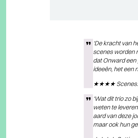
‘De kracht van he
scenes worden me
dat Onward een ge
ideeën, het een n
★★★★ Scenes.
‘Wat dit trio zo 
weten te leveren:
aard van deze jo
maar ook hun gev