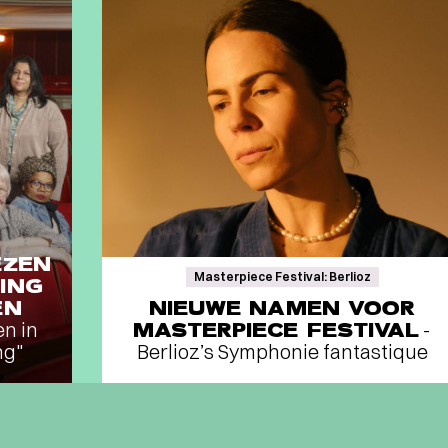
EZEN
Masterpiece Festival: Berlioz
ING
EN
NIEUWE NAMEN VOOR
en in
MASTERPIECE FESTIVAL
-
ng"
Berlioz’s Symphonie fantastique