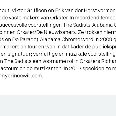
out, Viktor Griffioen en Erik van der Horst vorme
t de vaste makers van Orkater. In moordend tempo
 succesvolle voorstellingen The Sadists, Alabama
 binnen Orkater/De Nieuwkomers. Ze trokken hierm
nds en De Parade). Alabama Chrome werd in 2009 g
makers on tour en won in dat kader de publiekspr
en signatuur; vernuftige en muzikale voorstellin
 The Sadists een voorname rol in Orkaters Richard 
acteurs en de muzikanten. In 2012 speelden ze 
myprincewill.com.