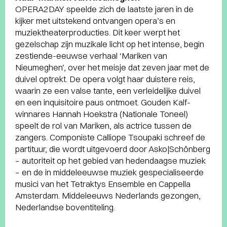
OPERA2DAY speelde zich de laatste jaren in de
kijker met uitstekend ontvangen opera’s en
muziektheaterproducties. Dit keer werpt het
gezelschap zijn muzikale licht op het intense, begin
zestiende-eeuwse verhaal ‘Mariken van
Nieumeghen’, over het meisje dat zeven jaar met de
duivel optrekt. De opera volgt haar duistere reis,
waarin ze een valse tante, een verleidelijke duivel
en een inquisitoire paus ontmoet. Gouden Kalf-
winnares Hannah Hoekstra (Nationale Toneel)
speelt de rol van Mariken, als actrice tussen de
zangers. Componiste Calliope Tsoupaki schreef de
partituur, die wordt uitgevoerd door Asko|Schönberg
– autoriteit op het gebied van hedendaagse muziek
– en de in middeleeuwse muziek gespecialiseerde
musici van het Tetraktys Ensemble en Cappella
Amsterdam. Middeleeuws Nederlands gezongen,
Nederlandse boventiteling.