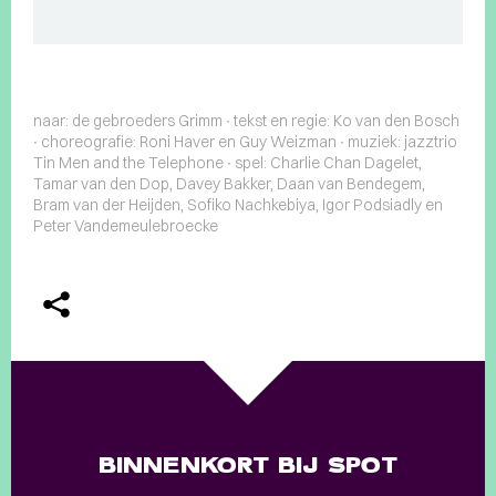
naar: de gebroeders Grimm ∙ tekst en regie: Ko van den Bosch
∙ choreografie: Roni Haver en Guy Weizman ∙ muziek: jazztrio
Tin Men and the Telephone ∙ spel: Charlie Chan Dagelet,
Tamar van den Dop, Davey Bakker, Daan van Bendegem,
Bram van der Heijden, Sofiko Nachkebiya, Igor Podsiadly en
Peter Vandemeulebroecke
BINNENKORT BIJ SPOT