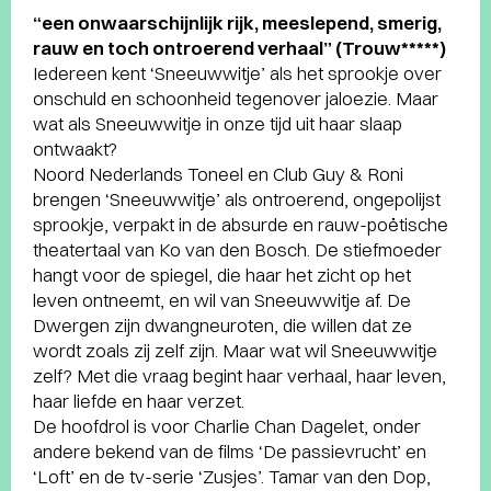
“een onwaarschijnlijk rijk, meeslepend, smerig,
rauw en toch ontroerend verhaal” (Trouw*****)
Iedereen kent ‘Sneeuwwitje’ als het sprookje over
onschuld en schoonheid tegenover jaloezie. Maar
wat als Sneeuwwitje in onze tijd uit haar slaap
ontwaakt?
Noord Nederlands Toneel en Club Guy & Roni
brengen ‘Sneeuwwitje’ als ontroerend, ongepolijst
sprookje, verpakt in de absurde en rauw-poëtische
theatertaal van Ko van den Bosch. De stiefmoeder
hangt voor de spiegel, die haar het zicht op het
leven ontneemt, en wil van Sneeuwwitje af. De
Dwergen zijn dwangneuroten, die willen dat ze
wordt zoals zij zelf zijn. Maar wat wil Sneeuwwitje
zelf? Met die vraag begint haar verhaal, haar leven,
haar liefde en haar verzet.
De hoofdrol is voor Charlie Chan Dagelet, onder
andere bekend van de films ‘De passievrucht’ en
‘Loft’ en de tv-serie ‘Zusjes’. Tamar van den Dop,