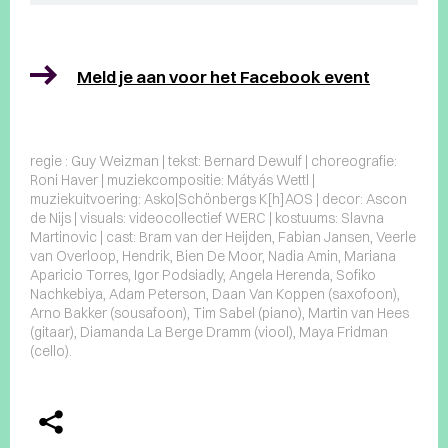
Meld je aan voor het Facebook event
regie : Guy Weizman | tekst: Bernard Dewulf | choreografie:
Roni Haver | muziekcompositie: Mátyás Wettl |
muziekuitvoering: Asko|Schönbergs K[h]AOS | decor: Ascon
de Nijs | visuals: videocollectief WERC | kostuums: Slavna
Martinovic | cast: Bram van der Heijden, Fabian Jansen, Veerle
van Overloop, Hendrik, Bien De Moor, Nadia Amin, Mariana
Aparicio Torres, Igor Podsiadly, Angela Herenda, Sofiko
Nachkebiya, Adam Peterson, Daan Van Koppen (saxofoon),
Arno Bakker (sousafoon), Tim Sabel (piano), Martin van Hees
(gitaar), Diamanda La Berge Dramm (viool), Maya Fridman
(cello).