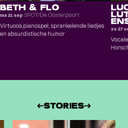
BETH & FLO
LU
LU
SPOT/De Oosterpoort
ma 21 sep
EN
Virtuoos pianospel, sprankelende liedjes
zo 27 s
en absurdistische humor
Vocale
Horsch
STORIES