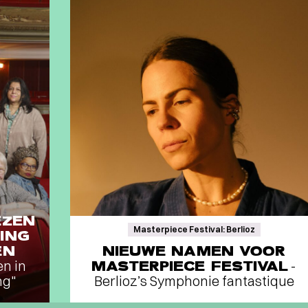
EZEN
Masterpiece Festival: Berlioz
ING
EN
NIEUWE NAMEN VOOR
en in
MASTERPIECE FESTIVAL
-
ng"
Berlioz’s Symphonie fantastique