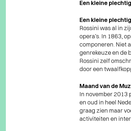
Een kleine plechti
Een kleine plechti
Rossini was al in zi
opera’s. In 1863, o
componeren. Niet a
genrekeuze en de be
Rossini zelf omschr
door een twaalfkopp
Maand van de Muz
In november 2013 p
en oud in heel Ned
graag zien maar voo
activiteiten en int