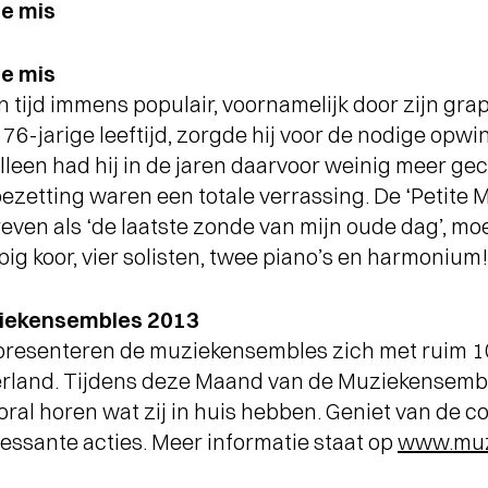
ge mis
ge mis
jn tijd immens populair, voornamelijk door zijn gra
p 76-jarige leeftijd, zorgde hij voor de nodige opw
lleen had hij in de jaren daarvoor weinig meer ge
zetting waren een totale verrassing. De ‘Petite M
even als ‘de laatste zonde van mijn oude dag’, m
ig koor, vier solisten, twee piano’s en harmonium!
iekensembles 2013
resenteren de muziekensembles zich met ruim 1
erland. Tijdens deze Maand van de Muziekensemb
ral horen wat zij in huis hebben. Geniet van de c
eressante acties. Meer informatie staat op
www.muz