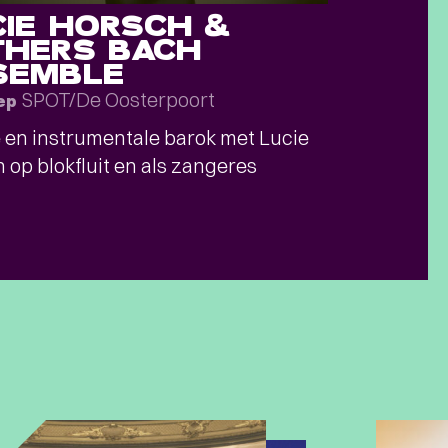
CIE HORSCH &
THERS BACH
SEMBLE
SPOT/De Oosterpoort
ep
 en instrumentale barok met Lucie
 op blokfluit en als zangeres