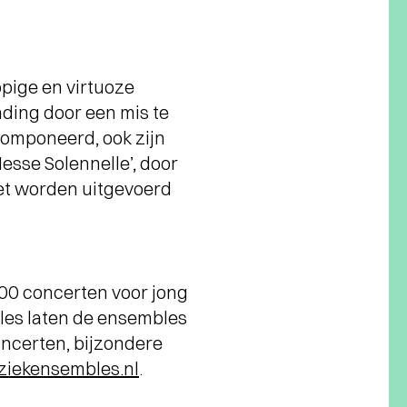
ppige en virtuoze
inding door een mis te
componeerd, ook zijn
esse Solennelle’, door
oet worden uitgevoerd
00 concerten voor jong
les laten de ensembles
oncerten, bijzondere
iekensembles.nl
.