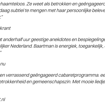
haamteloos. Ze weet als betrokken en geëngageerd 
daag subtiel te mengen met haar persoonlijke bele
.”
rant
 anderhalf uur geestige anekdotes en bespiegeling
lijker Nederland. Baartman is energiek, toegankelijk
”
nu
 en verrassend geëngageerd cabaretprogramma. een 
betrokkenheid en gemeenschapszin. Met mooie liedje
nl