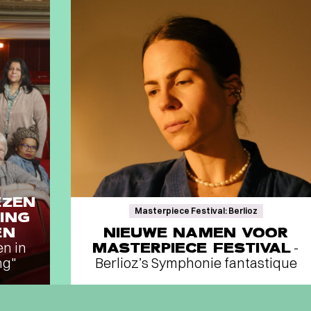
EZEN
Masterpiece Festival: Berlioz
ING
EN
NIEUWE NAMEN VOOR
en in
MASTERPIECE FESTIVAL
-
ng"
Berlioz’s Symphonie fantastique