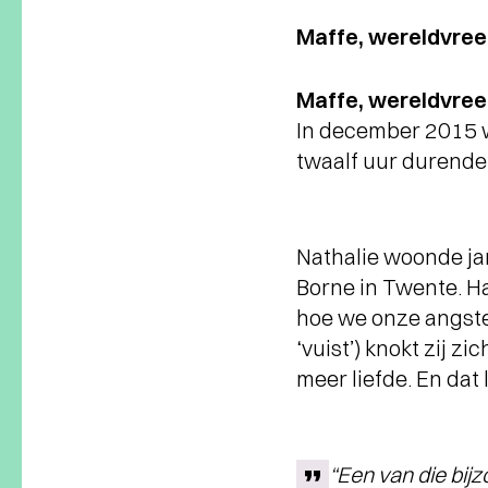
Maffe, wereldvree
Maffe, wereldvree
In december 2015 w
twaalf uur durende
Nathalie woonde ja
Borne in Twente. Haa
hoe we onze angste
‘vuist’) knokt zij z
meer liefde. En dat
“Een van die bij