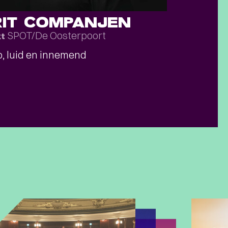
RIT COMPANJEN
SPOT/De Oosterpoort
kt
, luid en innemend