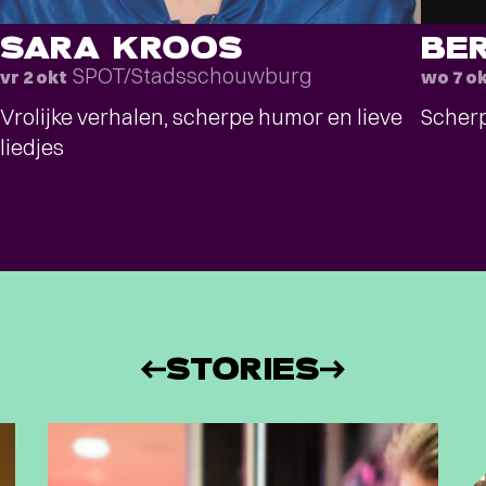
SARA KROOS
BE
SPOT/Stadsschouwburg
vr 2 okt
wo 7 o
Vrolijke verhalen, scherpe humor en lieve
Scherp
liedjes
STORIES