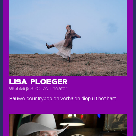
LISA PLOEGER
SPOT/A-Theater
vr 4 sep
Rauwe countrypop en verhalen diep uit het hart