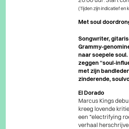
(Tijden zijn indicatief en
Met soul doordron
Songwriter, gitaris
Grammy-genomineer
naar soepele soul. 
zeggen “soul-influ
met zijn bandlede
zinderende, soulvo
El Dorado
Marcus Kings debuu
kreeg lovende kriti
een “electrifying r
verhaal herschrijven