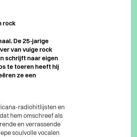
n rock
maal. De 25-jarige
er van vuige rock
n schrijft naar eigen
s te toeren heeft hij
eëren ze een
cana-radiohitlijsten en
, dat hem omschreef als
derende en verrassende
diepe soulvolle vocalen