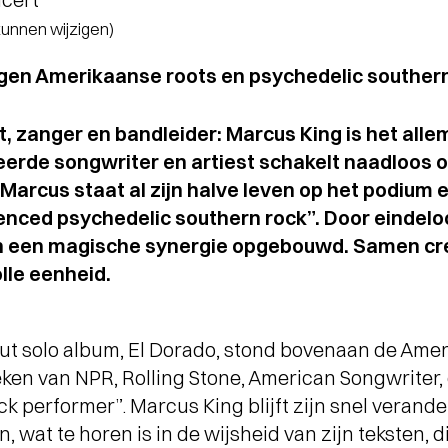
 kunnen wijzigen)
gen Amerikaanse roots en psychedelic souther
t, zanger en bandleider: Marcus King is het alle
de songwriter en artiest schakelt naadloos ov
Marcus staat al zijn halve leven op het podium e
enced psychedelic southern rock”. Door eindeloo
n een magische synergie opgebouwd. Samen cr
lle eenheid.
t solo album, El Dorado, stond bovenaan de Ameri
eken van NPR, Rolling Stone, American Songwriter
ock performer”. Marcus King blijft zijn snel veran
, wat te horen is in de wijsheid van zijn teksten, 