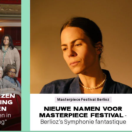
EZEN
Masterpiece Festival: Berlioz
ING
EN
NIEUWE NAMEN VOOR
en in
MASTERPIECE FESTIVAL
-
ng"
Berlioz’s Symphonie fantastique