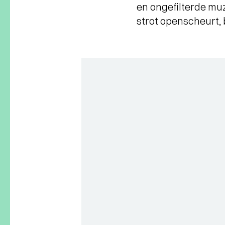
en ongefilterde muzi
strot openscheurt, b