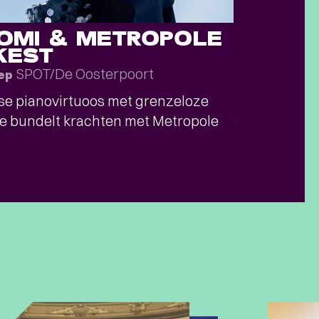
ROMI & METROPOLE
KEST
SPOT/De Oosterpoort
sep
e pianovirtuoos met grenzeloze
e bundelt krachten met Metropole