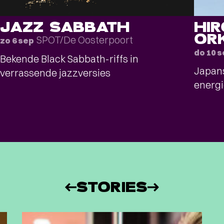
JAZZ SABBATH
HI
OR
SPOT/De Oosterpoort
zo 6 sep
do 10 
Bekende Black Sabbath-riffs in
Japans
verrassende jazzversies
energi
STORIES