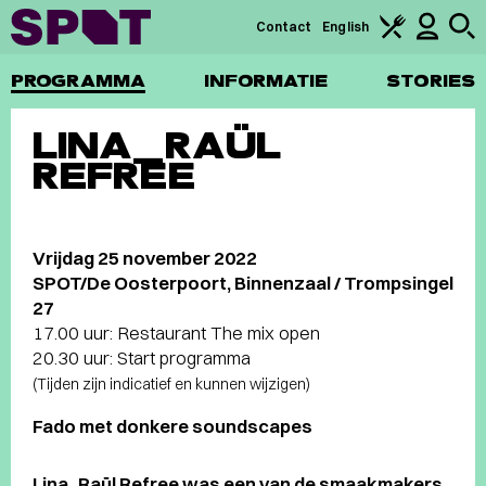
Contact
English
PROGRAMMA
INFORMATIE
STORIES
LINA_RAÜL
REFREE
Vrijdag 25 november 2022
SPOT/De Oosterpoort, Binnenzaal / Trompsingel
27
17.00 uur: Restaurant The mix open
20.30 uur: Start programma
(Tijden zijn indicatief en kunnen wijzigen)
Fado met donkere soundscapes
Lina_Raül Refree was een van de smaakmakers