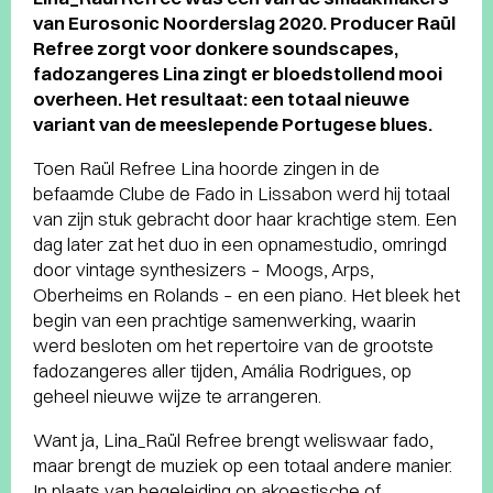
van Eurosonic Noorderslag 2020. Producer Raül
Refree zorgt voor donkere soundscapes,
fadozangeres Lina zingt er bloedstollend mooi
overheen. Het resultaat: een totaal nieuwe
variant van de meeslepende Portugese blues.
Toen Raül Refree Lina hoorde zingen in de
befaamde Clube de Fado in Lissabon werd hij totaal
van zijn stuk gebracht door haar krachtige stem. Een
dag later zat het duo in een opnamestudio, omringd
door vintage synthesizers – Moogs, Arps,
Oberheims en Rolands – en een piano. Het bleek het
begin van een prachtige samenwerking, waarin
werd besloten om het repertoire van de grootste
fadozangeres aller tijden, Amália Rodrigues, op
geheel nieuwe wijze te arrangeren.
Want ja, Lina_Raül Refree brengt weliswaar fado,
maar brengt de muziek op een totaal andere manier.
In plaats van begeleiding op akoestische of