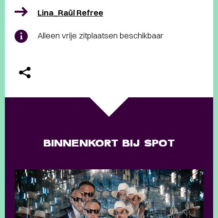
Lina_Raül Refree
Alleen vrije zitplaatsen beschikbaar
BINNENKORT BIJ SPOT