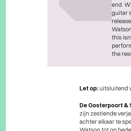
end. Wh
guitar 
release
Watson 
this is
perform
the res
Let op:
uitsluitend 
De Oosterpoort & 
zijn zestiende verj
achter elkaar te sp
Watson tot op heden