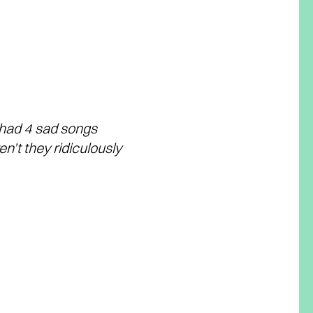
s had 4 sad songs
n’t they ridiculously