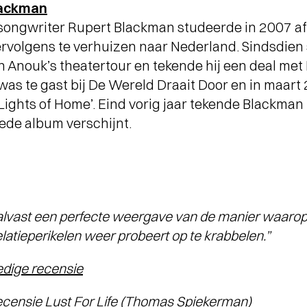
lackman
songwriter Rupert Blackman studeerde in 2007 af
rvolgens te verhuizen naar Nederland. Sindsdien s
nouk’s theatertour en tekende hij een deal met PI
 was te gast bij De Wereld Draait Door en in maart
ghts of Home’. Eind vorig jaar tekende Blackman 
ede album verschijnt.
alvast een perfecte weergave van de manier waarop
latieperikelen weer probeert op te krabbelen.”
edige recensie
nsie Lust For Life (Thomas Spiekerman)