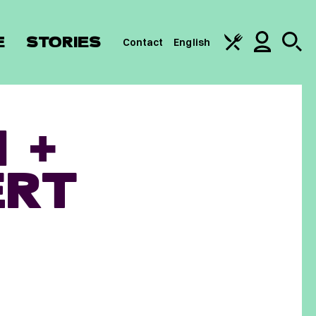
E
STORIES
Contact
English
 +
ERT