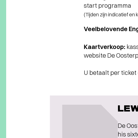
start programma
(Tijden zijn indicatief en
Veelbelovende Eng
Kaartverkoop:
kass
website De Oosterp
U betaalt per ticke
LEW
De Oos
his six