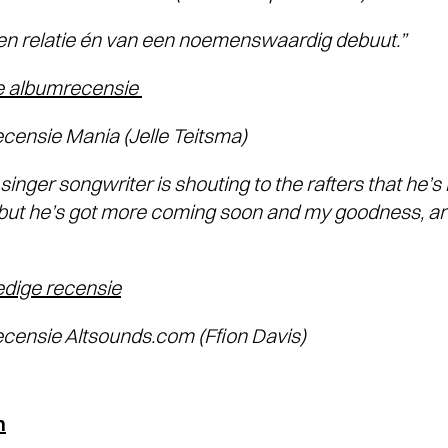
en relatie én van een noemenswaardig debuut.”
ge albumrecensie
nsie Mania (Jelle Teitsma)
singer songwriter is shouting to the rafters that he’
, but he’s got more coming soon and my goodness, are
edige recensie
nsie Altsounds.com (Ffion Davis)
n