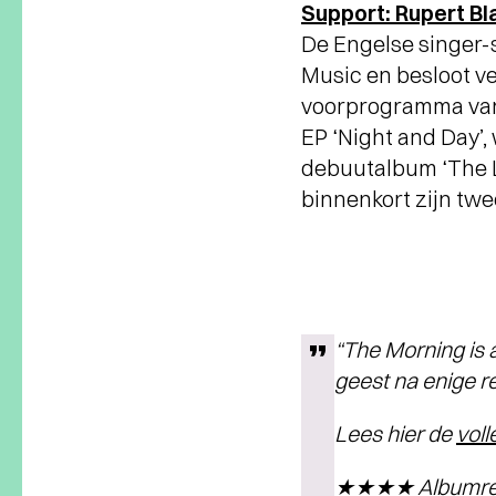
Support: Rupert B
De Engelse singer-
Music en besloot ve
voorprogramma van A
EP ‘Night and Day’,
debuutalbum ‘The Li
binnenkort zijn twe
“The Morning is 
geest na enige re
Lees hier de
voll
★★★★ Albumrece