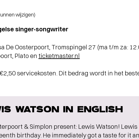
 kunnen wijzigen)
else singer-songwriter
a De Oosterpoort, Tromspingel 27 (ma t/m za: 12
oort, Plato en
ticketmaster.nl
t €2,50 servicekosten. Dit bedrag wordt in het bes
IS WATSON IN ENGLISH
terpoort & Simplon present: Lewis Watson! Lewis 
teenth birthday. He immediately got a taste for it a