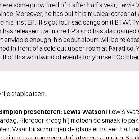
ere some grow tired of it after half a year, Lewis
since. Moreover, he has built his musical career at
d his first EP: ‘It’s got four sad songs on it BTW’. 
has released two more EP’s and has also gained a 
n’t enviable enough, his debut album will be releas
ed in front of a sold out upper room at Paradiso. Y
ult of this whirlwind of events for yourself October
vrije staplaatsen.
Simplon presenteren: Lewis Watson!
Lewis Wats
aardag. Hierdoor kreeg hij meteen de smaak te pak
elen. Waar bij sommigen de glans er na een half jaa
 zijn gitaar nog geen stof laten verzamelen. Sterke