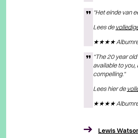
“Het einde van e
Lees de
volledi
★★★★ Albumrece
“The 20 year old 
available to you
compelling.“
Lees hier de
voll
★★★★ Albumrece
Lewis Watso