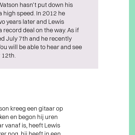
 Watson hasn’t put down his
 a high speed. In 2012 he
Two years later and Lewis
record deal on the way. As if
ed July 7th and he recently
ou will be able to hear and see
 12th.
on kreeg een gitaar op
ken en begon hij uren
r vanaf is, heeft Lewis
r nog, hij heeft in een