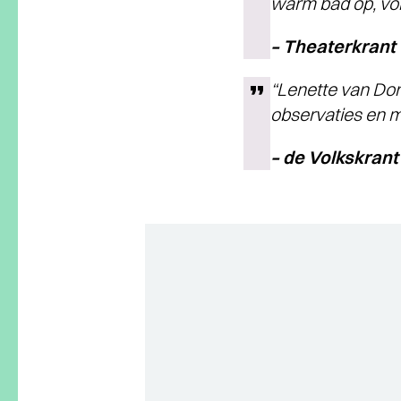
warm bad op, vol 
– Theaterkrant
“Lenette van Don
observaties en mo
– de Volkskra