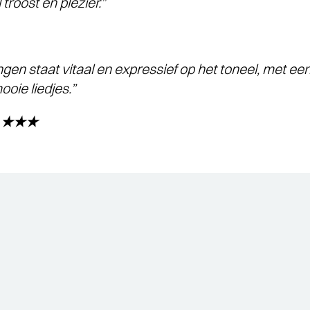
troost en plezier.”
gen staat vitaal en expressief op het toneel, met ee
oie liedjes.”
nt ★★★