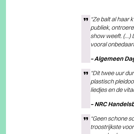
“Ze balt al haar 
publiek, ontroere
show weeft. (…) 
vooral onbedaarli
– Algemeen D
“Dit twee uur d
plastisch pleido
liedjes en de vit
– NRC Handel
“Geen schone schi
troostrijkste voo