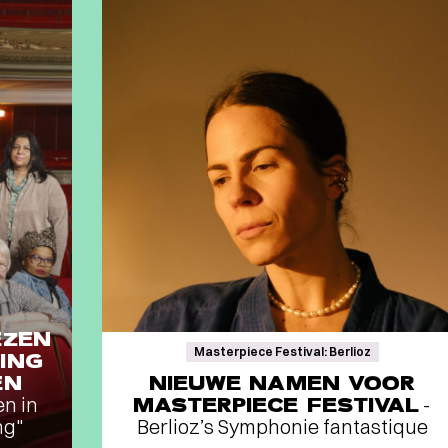
EZEN
Masterpiece Festival: Berlioz
ING
EN
NIEUWE NAMEN VOOR
en in
MASTERPIECE FESTIVAL
-
ng"
Berlioz’s Symphonie fantastique