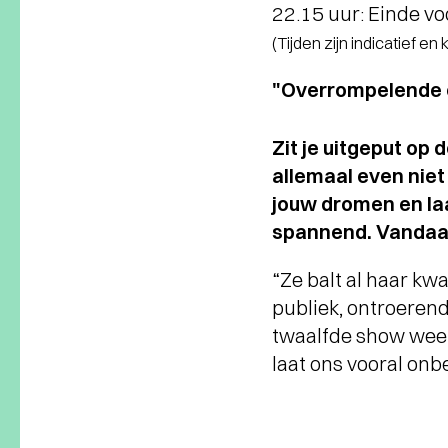
22.15 uur: Einde vo
(Tijden zijn indicatief en
"Overrompelende 
Zit je uitgeput op
allemaal even niet
jouw dromen en laa
spannend. Vandaag 
“Ze balt al haar kw
publiek, ontroerende
twaalfde show weef
laat ons vooral onb