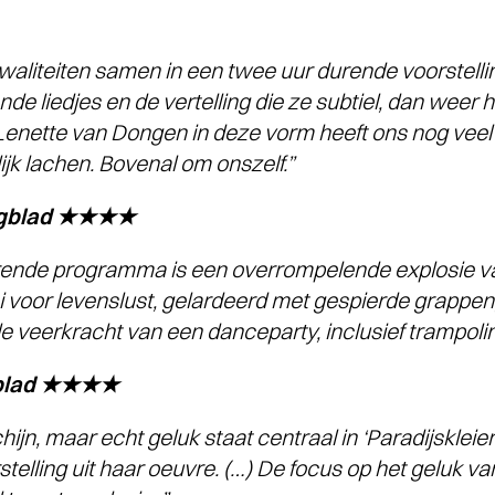
kwaliteiten samen in een twee uur durende voorstellin
nde liedjes en de vertelling die ze subtiel, dan weer 
Lenette van Dongen in deze vorm heeft ons nog veel 
jk lachen. Bovenal om onszelf.”
agblad ★★★★
urende programma is een overrompelende explosie v
oi voor levenslust, gelardeerd met gespierde grappe
ale veerkracht van een danceparty, inclusief trampolin
sblad ★★★★
jn, maar echt geluk staat centraal in ‘Paradijskleier
rstelling uit haar oeuvre. (…) De focus op het geluk va