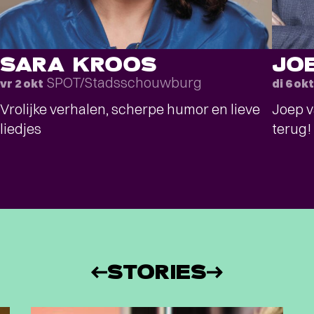
SARA KROOS
JO
SPOT/Stadsschouwburg
vr 2 okt
di 6 okt
Vrolijke verhalen, scherpe humor en lieve
Joep v
liedjes
terug!
STORIES