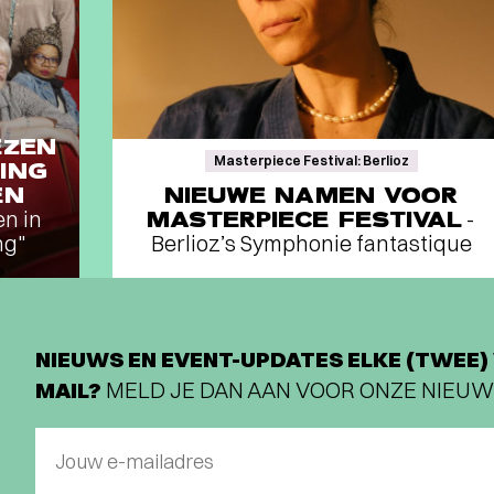
EZEN
Masterpiece Festival: Berlioz
ING
EN
NIEUWE NAMEN VOOR
en in
MASTERPIECE FESTIVAL
-
ng"
Berlioz’s Symphonie fantastique
NIEUWS EN EVENT-UPDATES ELKE (TWEE) 
MAIL?
MELD JE DAN AAN VOOR ONZE NIEUW
Jouw e-mailadres