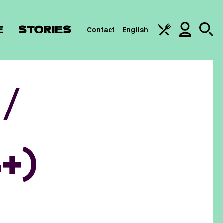
E
STORIES
Contact
English
/
+)