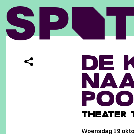
DE 
NAA
POO
THEATER 
Woensdag 19 okto