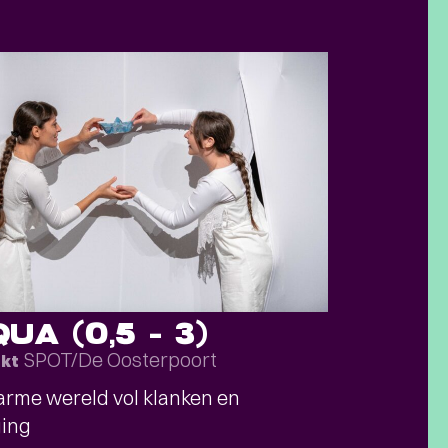
UA (0,5 – 3)
SPOT/De Oosterpoort
okt
rme wereld vol klanken en
ing