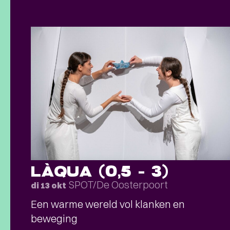
LÀQUA (0,5 – 3)
SPOT/De Oosterpoort
di 13 okt
Een warme wereld vol klanken en
beweging