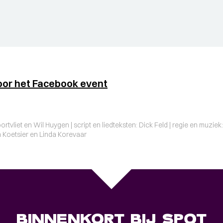
oor het Facebook event
tvliet en Wil Huygen | script en liedteksten: Dick Feld | regie en muziek:
n Koetsier en Linda Korevaar
BINNENKORT BIJ SPOT