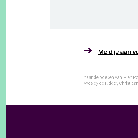
Meld je aan v
naar de boeken van: Rien Poor
Wesley de Ridder, Christiaa