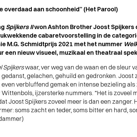
le overdaad aan schoonheid” (Het Parool)
ing
Spijkers II
won Ashton Brother Joost Spijkers d
ukwekkende cabaretvoorstelling in de categorie
ie M.G. Schmidtprijs 2021 met het nummer
Wel
r een nieuw visueel, muzikaal en theatraal spek
l Spijkers
waar, ver weg van de waan en de sleur va
gedanst, gelachen, gehuild en gedronken. Joost z
 even verbluffend gemak en intense bezieling als 
 Wittenbols, ijzersterke nummers. “Het is zoveel
t Joost Spijkers zoveel meer is dan een zanger. H
rmer: soms zacht en teder, soms bitter en hard, s
rdammer)