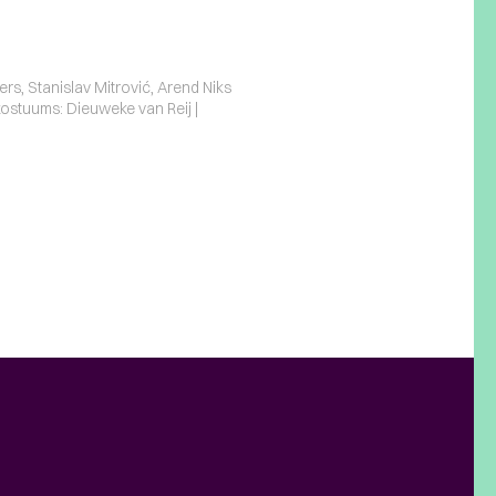
ers, Stanislav Mitrović, Arend Niks
 kostuums: Dieuweke van Reij |