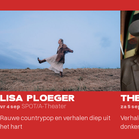
LISA PLOEGER
TH
SPOT/A-Theater
vr 4 sep
za 5 se
Rauwe countrypop en verhalen diep uit
Verhal
het hart
donker