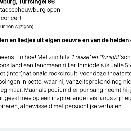
burg, Turfsingel 86
 stadsschouwburg open
 concert
 kunnen wijzigen)
len en liedjes uit eigen oeuvre en van de helden
neens. En hoe! Met zijn hits
‘Louise’ en ‘Tonight’
scho
ons land een fenomeen rijker. Inmiddels is Jelte S
t (inter)nationale rockcircuit. Voor deze theaterto
ssingen in petto, waar hij vanzelfsprekend nog niet
zeg maar. Maar als podiumdier pur sang neemt hij 
r geval mee op een inspirerende reis langs zijn e
ireren, afgewisseld met persoonlijke verhalen.