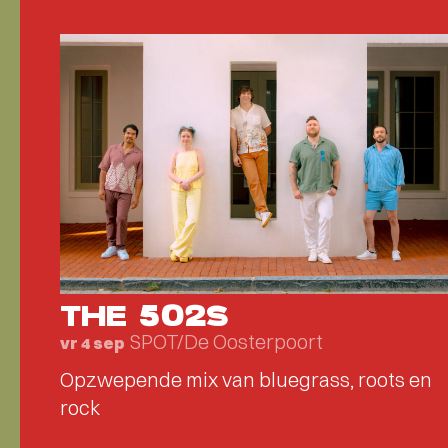
THE 502S
SPOT/De Oosterpoort
vr 4 sep
Opzwepende mix van bluegrass, roots en
rock