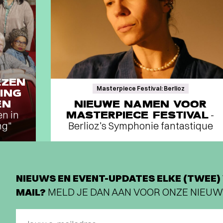
EZEN
Masterpiece Festival: Berlioz
ING
EN
NIEUWE NAMEN VOOR
en in
MASTERPIECE FESTIVAL
-
ng"
Berlioz’s Symphonie fantastique
NIEUWS EN EVENT-UPDATES ELKE (TWEE) 
MAIL?
MELD JE DAN AAN VOOR ONZE NIEUW