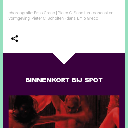
choreografie: Emio Greco | Pieter C. Scholten ∙ concept en
vormgeving: Pieter C. Scholten ∙ dans: Emio Greco
BINNENKORT BIJ SPOT