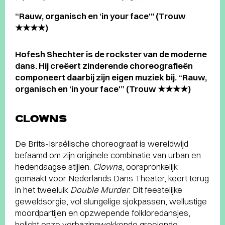
“Rauw, organisch en ‘in your face'" (Trouw
★★★★)
Hofesh Shechter is de rockster van de moderne
dans. Hij creëert zinderende choreografieën
componeert daarbij zijn eigen muziek bij. “Rauw,
organisch en ‘in your face'” (Trouw ★★★★)
CLOWNS
De Brits-Israëlische choreograaf is wereldwijd
befaamd om zijn originele combinatie van urban en
hedendaagse stijlen.
Clowns
, oorspronkelijk
gemaakt voor Nederlands Dans Theater, keert terug
in het tweeluik
Double Murder
. Dit feestelijke
geweldsorgie, vol slungelige sjokpassen, wellustige
moordpartijen en opzwepende folkloredansjes,
belicht onze verbazingwekkende groeiende