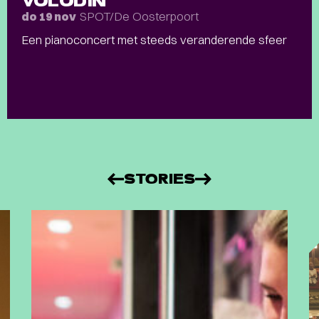
VOLODIN
SPOT/De Oosterpoort
do 19 nov
Een pianoconcert met steeds veranderende sfeer
STORIES