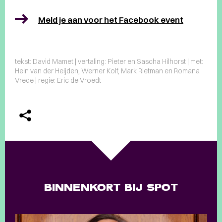
Meld je aan voor het Facebook event
tekst: David Mamet | vertaling: Pieter en Sascha Hilhorst | met:
Hein van der Heijden, Werner Kolf, Mark Rietman en Romana
Vrede | regie: Eric de Vroedt
BINNENKORT BIJ SPOT