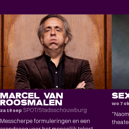
MARCEL VAN
SE
ROOSMALEN
wo 7 o
SPOT/Stadsschouwburg
za 19 sep
"Naomi
Messcherpe formuleringen en een
theat
arendsoog voor het menselijk tekort