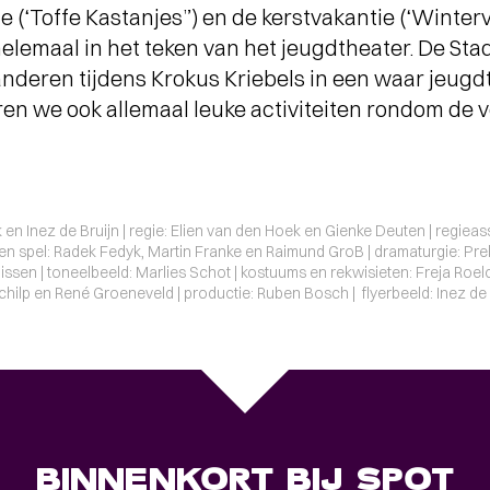
e (‘Toffe Kastanjes”) en de kerstvakantie (‘Winterv
helemaal in het teken van het jeugdtheater. De S
nderen tijdens Krokus Kriebels in een waar jeugdt
ren we ook allemaal leuke activiteiten rondom de v
en Inez de Bruijn | regie: Elien van den Hoek en Gienke Deuten | regieas
k en spel: Radek Fedyk, Martin Franke en Raimund GroB | dramaturgie: Pr
ssen | toneelbeeld: Marlies Schot | kostuums en rekwisieten: Freja Roelo
Schilp en René Groeneveld | productie: Ruben Bosch | flyerbeeld: Inez de
BINNENKORT BIJ SPOT