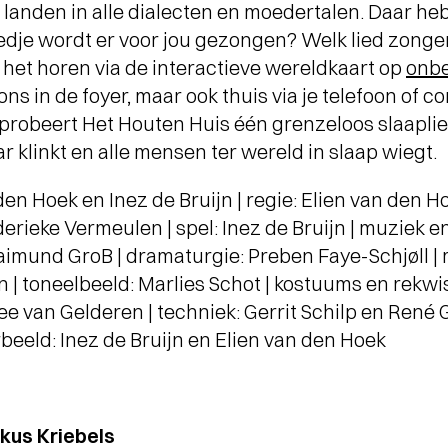
 landen in alle dialecten en moedertalen. Daar he
edje wordt er voor jou gezongen? Welk lied zonge
het horen via de interactieve wereldkaart op
onbe
ons in de foyer, maar ook thuis via je telefoon of c
probeert Het Houten Huis één grenzeloos slaaplie
 klinkt en alle mensen ter wereld in slaap wiegt.
den Hoek en Inez de Bruijn | regie: Elien van den 
derieke Vermeulen | spel: Inez de Bruijn | muziek e
aimund GroB | dramaturgie: Preben Faye-Schjøll |
 | toneelbeeld: Marlies Schot | kostuums en rekwisi
ee van Gelderen | techniek: Gerrit Schilp en René 
beeld: Inez de Bruijn en Elien van den Hoek
kus Kriebels