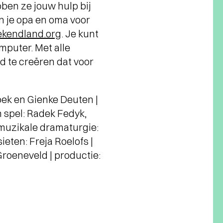
bben ze jouw hulp bij
n je opa en oma voor
kendland.org
. Je kunt
omputer. Met alle
d te creëren dat voor
Hoek en Gienke Deuten |
n spel: Radek Fedyk,
 muzikale dramaturgie:
eten: Freja Roelofs |
Groeneveld | productie: