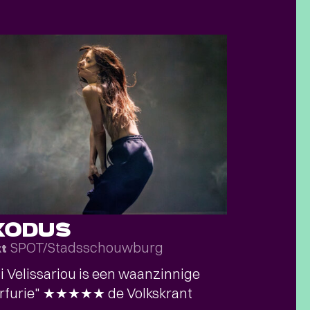
XODUS
SPOT/Stadsschouwburg
kt
 Velissariou is een waanzinnige
erfurie" ★★★★★ de Volkskrant