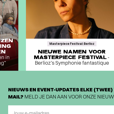
EZEN
Masterpiece Festival: Berlioz
ING
EN
NIEUWE NAMEN VOOR
en in
MASTERPIECE FESTIVAL
-
ng"
Berlioz’s Symphonie fantastique
NIEUWS EN EVENT-UPDATES ELKE (TWEE) 
MAIL?
MELD JE DAN AAN VOOR ONZE NIEUW
Jouw e-mailadres