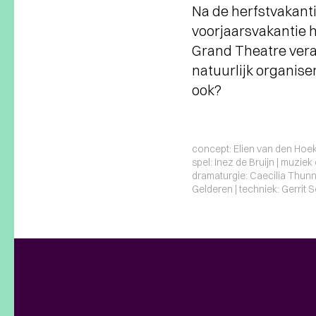
Na de herfstvakanti
voorjaarsvakantie 
Grand Theatre vera
natuurlijk organise
ook?
concept: Elien van den Hoek 
spel: Inez de Bruijn | muzie
dramaturgie: Caecilia Thunni
Gelderen | techniek: Gerrit 