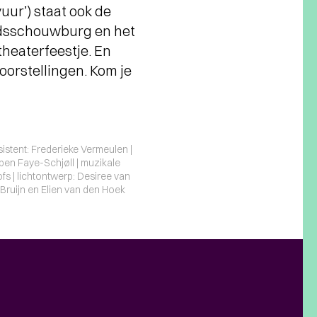
uur’) staat ook de
tadsschouwburg en het
heaterfeestje. En
oorstellingen. Kom je
sistent: Frederieke Vermeulen |
eben Faye-Schjøll | muzikale
fs | lichtontwerp: Desiree van
 Bruijn en Elien van den Hoek