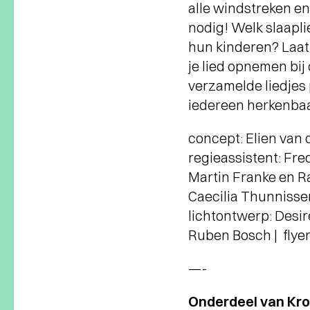
alle windstreken en
nodig! Welk slaapli
hun kinderen? Laat 
je lied opnemen bij 
verzamelde liedjes 
iedereen herkenbaar
concept: Elien van 
regieassistent: Fre
Martin Franke en R
Caecilia Thunnissen
lichtontwerp: Desir
Ruben Bosch | flyer
—-
Onderdeel van Kro