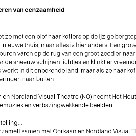
teren van eenzaamheid
t ze met een plof haar koffers op de ijzige bergtop.
ar nieuwe thuis, maar alles is hier anders. Een gro
buren varen op de rug van een groot zeedier naar
 de sneeuw schijnen lichtjes en klinkt er vreem
s werkt in dit onbekende land, maar als ze haar k
eringen naar buiten…
en Nordland Visual Theatre (NO) neemt Het Hou
livemuziek en verbazingwekkende beelden.
telling…
rzamelt samen met Oorkaan en Nordland Visual The