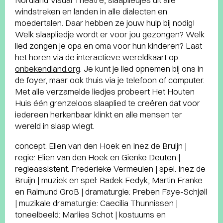
windstreken en landen in alle dialecten en
moedertalen. Daar hebben ze jouw hulp bij nodig!
Welk slaapliedje wordt er voor jou gezongen? Welk
lied zongen je opa en oma voor hun kinderen? Laat
het horen via de interactieve wereldkaart op
onbekendland.org
. Je kunt je lied opnemen bij ons in
de foyer, maar ook thuis via je telefoon of computer.
Met alle verzamelde liedjes probeert Het Houten
Huis één grenzeloos slaaplied te creëren dat voor
iedereen herkenbaar klinkt en alle mensen ter
wereld in slaap wiegt.
concept: Elien van den Hoek en Inez de Bruijn |
regie: Elien van den Hoek en Gienke Deuten |
regieassistent: Frederieke Vermeulen | spel: Inez de
Bruijn | muziek en spel: Radek Fedyk, Martin Franke
en Raimund GroB | dramaturgie: Preben Faye-Schjøll
| muzikale dramaturgie: Caecilia Thunnissen |
toneelbeeld: Marlies Schot | kostuums en