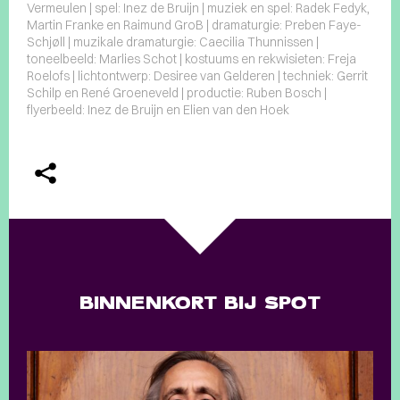
Vermeulen | spel: Inez de Bruijn | muziek en spel: Radek Fedyk,
Martin Franke en Raimund GroB | dramaturgie: Preben Faye-
Schjøll | muzikale dramaturgie: Caecilia Thunnissen |
toneelbeeld: Marlies Schot | kostuums en rekwisieten: Freja
Roelofs | lichtontwerp: Desiree van Gelderen | techniek: Gerrit
Schilp en René Groeneveld | productie: Ruben Bosch |
flyerbeeld: Inez de Bruijn en Elien van den Hoek
BINNENKORT BIJ SPOT