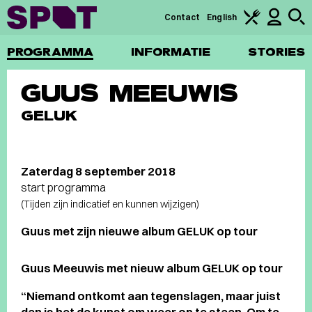
Contact
English
PROGRAMMA
INFORMATIE
STORIES
GUUS MEEUWIS
GELUK
Zaterdag 8 september 2018
start programma
(Tijden zijn indicatief en kunnen wijzigen)
Guus met zijn nieuwe album GELUK op tour
Guus Meeuwis met nieuw album GELUK op tour
“Niemand ontkomt aan tegenslagen, maar juist
dan is het de kunst om weer op te staan. Om te