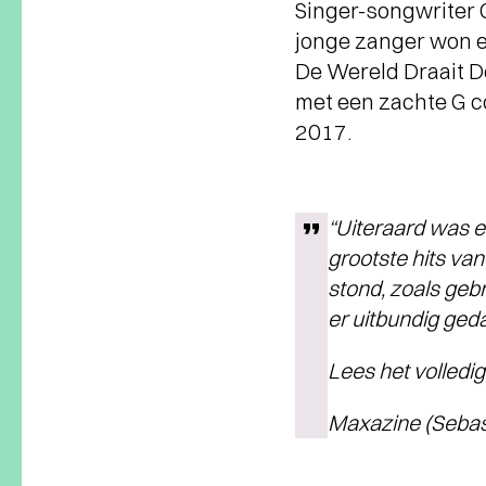
Singer-songwriter
jonge zanger won ei
De Wereld Draait D
met een zachte G c
2017.
“Uiteraard was er
grootste hits va
stond, zoals gebr
er uitbundig ged
Lees het volledi
Maxazine (Sebas