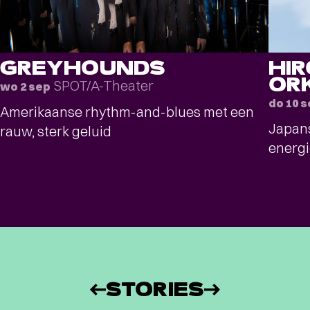
GREYHOUNDS
HI
OR
SPOT/A-Theater
wo 2 sep
do 10 
Amerikaanse rhythm-and-blues met een
Japans
rauw, sterk geluid
energi
STORIES