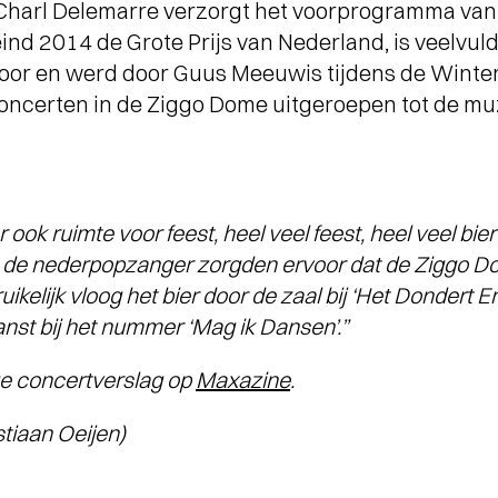
 Charl Delemarre verzorgt het voorprogramma va
nd 2014 de Grote Prijs van Nederland, is veelvuld
oor en werd door Guus Meeuwis tijdens de Wintere
oncerten in de Ziggo Dome uitgeroepen tot de muz
 ook ruimte voor feest, heel veel feest, heel veel bie
n de nederpopzanger zorgden ervoor dat de Ziggo Dom
uikelijk vloog het bier door de zaal bij ‘Het Dondert 
anst bij het nummer ‘Mag ik Dansen’.”
ge concertverslag op
Maxazine
.
tiaan Oeijen)