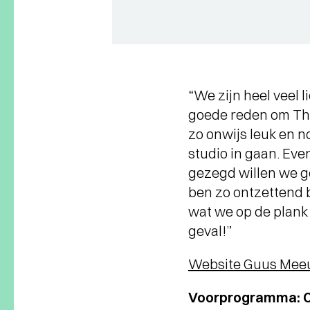
“We zijn heel veel l
goede reden om The
zo onwijs leuk en no
studio in gaan. Even
gezegd willen we g
ben zo ontzettend b
wat we op de plank 
geval!”
Website Guus Mee
Voorprogramma: C