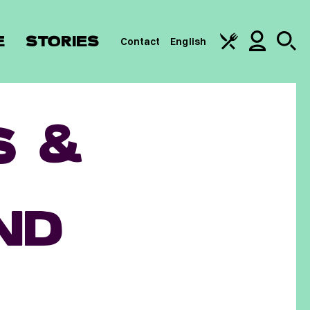
E
STORIES
Contact
English
S &
ND