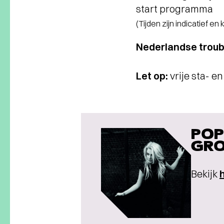
start programma
(Tijden zijn indicatief en
Nederlandse troub
Let op:
vrije sta- e
POP
GRO
Bekijk