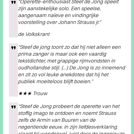
“Operette-enthousiast Steef de Jong speelt
zijn aanstekelijke solo. Een speelse,
aangenaam naïeve en vindingrijke
voorstelling over Johann Strauss jr.”
de Volkskrant
“Steef de jong toont zo dat hij niet alleen een
prima zanger is maar ook een vaardig
tekstdichter, met grappige rijmvondsten in
oudhollandse stijl. (…) De Jong is zo innemend
en zit zo vol leuke anekdotes dat hij het
publiek moeiteloos blijft boeien.”
★★★ Trouw
“Steef de Jong probeert de operette van het
stoffig imago te ontdoen en noemt Strauss
zelfs de Armin van Buuren van de
negentiende eeuw. In zijn liefdesverklaring
slaagt hij wonderwel, juist door de ingenieuze