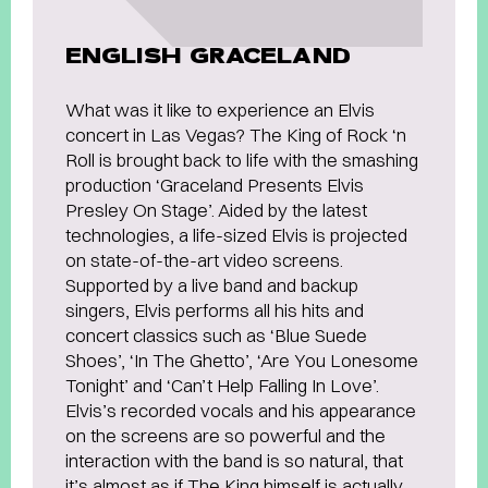
ENGLISH GRACELAND
What was it like to experience an Elvis
concert in Las Vegas? The King of Rock ‘n
Roll is brought back to life with the smashing
production ‘Graceland Presents Elvis
Presley On Stage’. Aided by the latest
technologies, a life-sized Elvis is projected
on state-of-the-art video screens.
Supported by a live band and backup
singers, Elvis performs all his hits and
concert classics such as ‘Blue Suede
Shoes’, ‘In The Ghetto’, ‘Are You Lonesome
Tonight’ and ‘Can’t Help Falling In Love’.
Elvis’s recorded vocals and his appearance
on the screens are so powerful and the
interaction with the band is so natural, that
it’s almost as if The King himself is actually