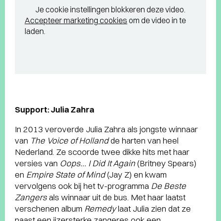
Je cookie instellingen blokkeren deze video.
Accepteer marketing cookies
om de video in te
laden.
Support: Julia Zahra
In 2013 veroverde Julia Zahra als jongste winnaar
van
The Voice of Holland
de harten van heel
Nederland. Ze scoorde twee dikke hits met haar
versies van
Oops… I Did It Again
(Britney Spears)
en
Empire State of Mind
(Jay Z) en kwam
vervolgens ook bij het tv-programma
De Beste
Zangers
als winnaar uit de bus. Met haar laatst
verschenen album
Remedy
laat Julia zien dat ze
naast een ijzersterke zangeres ook een