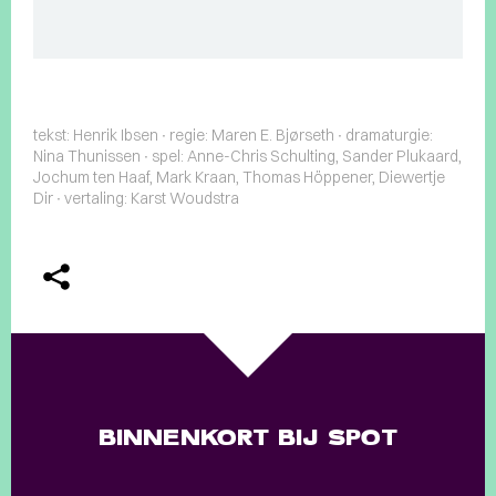
tekst: Henrik Ibsen ∙ regie: Maren E. Bjørseth ∙ dramaturgie:
Nina Thunissen ∙ spel: Anne-Chris Schulting, Sander Plukaard,
Jochum ten Haaf, Mark Kraan, Thomas Höppener, Diewertje
Dir ∙ vertaling: Karst Woudstra
BINNENKORT BIJ SPOT