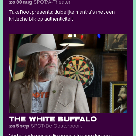
SPOT/A-Theater
zo 30 aug
TakeRoot presents: duidelijke mantra’s met een
kritische blik op authenticiteit
THE WHITE BUFFALO
SPOT/De Oosterpoort
za 5 sep
Verhalende songs die ergens tussen donkere