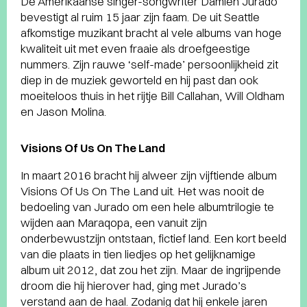
De Amerikaanse singer-songwriter Damien Jurado
bevestigt al ruim 15 jaar zijn faam. De uit Seattle
afkomstige muzikant bracht al vele albums van hoge
kwaliteit uit met even fraaie als droefgeestige
nummers. Zijn rauwe ‘self-made’ persoonlijkheid zit
diep in de muziek geworteld en hij past dan ook
moeiteloos thuis in het rijtje Bill Callahan, Will Oldham
en Jason Molina.
Visions Of Us On The Land
In maart 2016 bracht hij alweer zijn vijftiende album
Visions Of Us On The Land uit. Het was nooit de
bedoeling van Jurado om een hele albumtrilogie te
wijden aan Maraqopa, een vanuit zijn
onderbewustzijn ontstaan, fictief land. Een kort beeld
van die plaats in tien liedjes op het gelijknamige
album uit 2012, dat zou het zijn. Maar de ingrijpende
droom die hij hierover had, ging met Jurado’s
verstand aan de haal. Zodanig dat hij enkele jaren