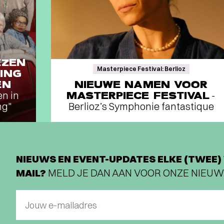
EZEN
Masterpiece Festival: Berlioz
ING
EN
NIEUWE NAMEN VOOR
en in
MASTERPIECE FESTIVAL
-
ng"
Berlioz’s Symphonie fantastique
NIEUWS EN EVENT-UPDATES ELKE (TWEE) 
MAIL?
MELD JE DAN AAN VOOR ONZE NIEUW
Jouw e-mailadres