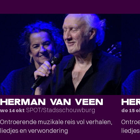
HERMAN VAN VEEN
HE
SPOT/Stadsschouwburg
wo 14 okt
do 15 o
Ontroerende muzikale reis vol verhalen,
Ontroe
liedjes en verwondering
liedje