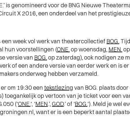
NE.’ is genomineerd voor de BNG Nieuwe Theaterm
ircuit X 2016, een onderdeel van het prestigieuze
een week vol werk van theatercollectief
BOG.
Tij
 al hun voorstellingen (
ONE.
op woensdag,
MEN.
op
se versie van
BOG.
op zaterdag), ook nodigen ze 
 werk of een andere versie van eerder werk en is er
e makers onderweg hebben verzameld.
 er om 19:30 een
tekstlezing
van BOG. plaats door
is) toegankelijk op vertoon van je ticket voor een v
.050 (‘
ONE.
‘, ‘
MEN
.’,
GOD
.’ of ‘
BOG.
‘). Meld je wel 
roningen.nl, want er is een beperkt aantal plaat