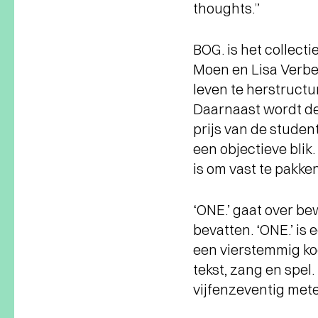
thoughts.”
BOG. is het collec
Moen en Lisa Verbel
leven te herstructu
Daarnaast wordt de
prijs van de studen
een objectieve blik.
is om vast te pakken
‘ONE.’ gaat over b
bevatten. ‘ONE.’ is
een vierstemmig ko
tekst, zang en spel.
vijfenzeventig mete