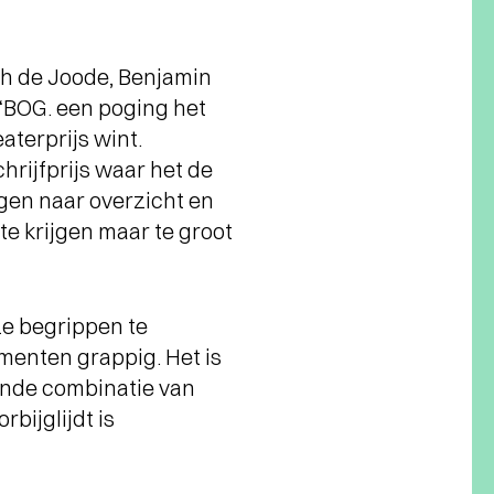
th de Joode, Benjamin
 ‘BOG. een poging het
aterprijs wint.
rijfprijs waar het de
ngen naar overzicht en
 te krijgen maar te groot
ze begrippen te
omenten grappig. Het is
ende combinatie van
rbijglijdt is