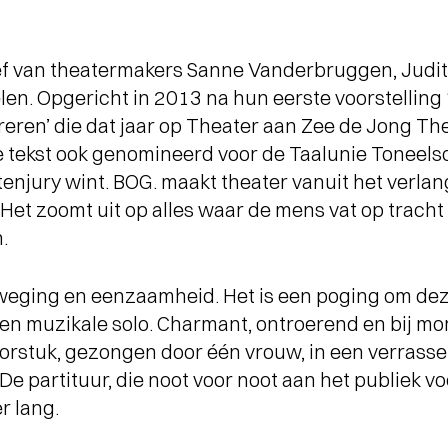
tief van theatermakers Sanne Vanderbruggen, Judi
en. Opgericht in 2013 na hun eerste voorstelling
reren’ die dat jaar op Theater aan Zee de Jong The
 tekst ook genomineerd voor de Taalunie Toneelsch
tenjury wint. BOG. maakt theater vanuit het verla
 Het zoomt uit op alles waar de mens vat op tracht
.
eweging en eenzaamheid. Het is een poging om de
 een muzikale solo. Charmant, ontroerend en bij m
orstuk, gezongen door één vrouw, in een verrass
 De partituur, die noot voor noot aan het publiek voo
r lang.