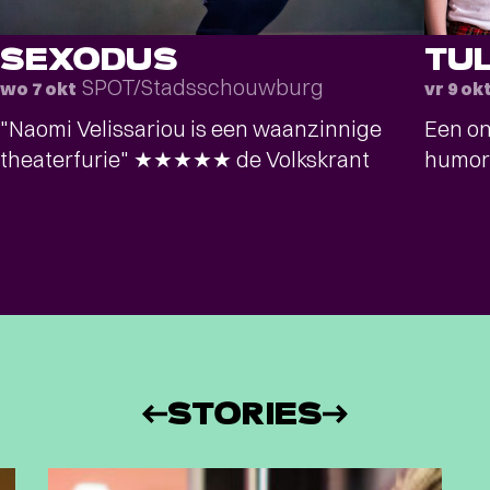
SEXODUS
TU
SPOT/Stadsschouwburg
wo 7 okt
vr 9 ok
"Naomi Velissariou is een waanzinnige
Een on
theaterfurie" ★★★★★ de Volkskrant
humor
STORIES