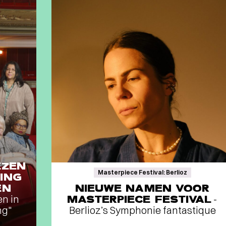
EZEN
Masterpiece Festival: Berlioz
ING
EN
NIEUWE NAMEN VOOR
en in
MASTERPIECE FESTIVAL
-
ng"
Berlioz’s Symphonie fantastique