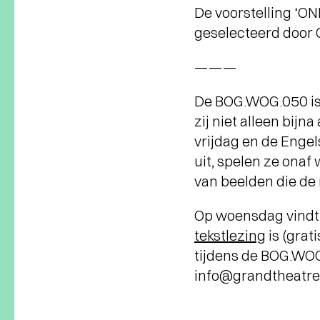
De voorstelling ‘O
geselecteerd door C
———
De BOG.WOG.050 is 
zij niet alleen bijna
vrijdag en de Engel
uit, spelen ze onaf
van beelden die d
Op woensdag vindt
tekstlezing
is (grat
tijdens de BOG.WOG
info@grandtheatreg