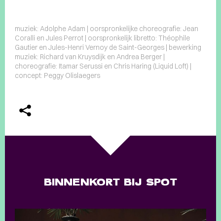
muziek: Adolphe Adam | oorspronkelijke choreografie: Jean
Coralli en Jules Perrot | oorspronkelijk libretto: Théophile
Gautier en Jules-Henri Vernoy de Saint-Georges | bewerking
muziek: Richard van Kruysdijk en Andrea Berger |
choreografie: Itamar Serussi en Chris Haring (Liquid Loft) |
concept: Peggy Olislaegers
BINNENKORT BIJ SPOT