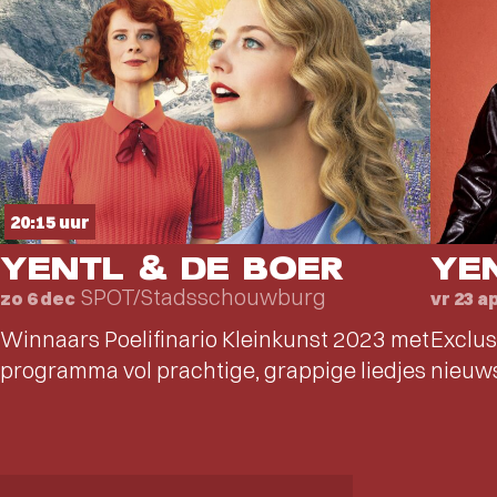
20:15 uur
YENTL & DE BOER
YE
SPOT/Stadsschouwburg
zo 6 dec
vr 23 a
Winnaars Poelifinario Kleinkunst 2023 met
Exclus
programma vol prachtige, grappige liedjes
nieuws