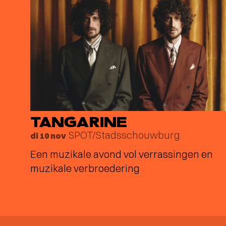
TANGARINE
SPOT/Stadsschouwburg
di 10 nov
Een muzikale avond vol verrassingen en
muzikale verbroedering