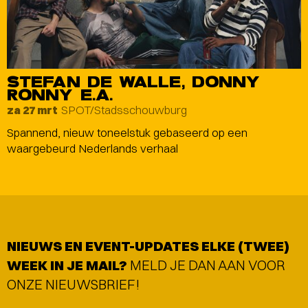
STEFAN DE WALLE, DONNY
RONNY E.A.
SPOT/Stadsschouwburg
za 27 mrt
Spannend, nieuw toneelstuk gebaseerd op een
waargebeurd Nederlands verhaal
NIEUWS EN EVENT-UPDATES ELKE (TWEE)
WEEK IN JE MAIL?
MELD JE DAN AAN VOOR
ONZE NIEUWSBRIEF!