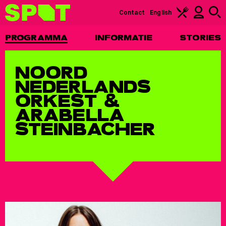
Contact
English
PROGRAMMA
INFORMATIE
STORIES
NOORD
NEDERLANDS
ORKEST &
ARABELLA
STEINBACHER