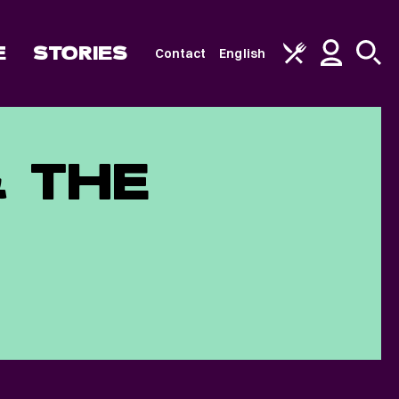
E
STORIES
Contact
English
& THE