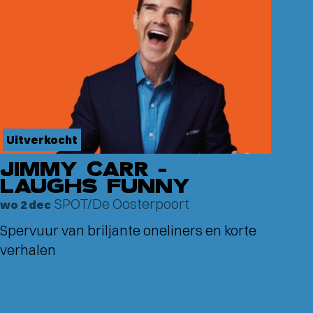
Uitverkocht
JIMMY CARR –
LAUGHS FUNNY
SPOT/De Oosterpoort
wo 2 dec
Spervuur van briljante oneliners en korte
verhalen