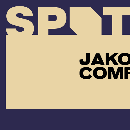
JAK
COM