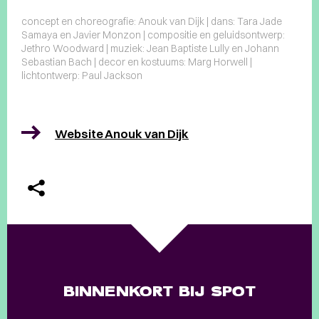
concept en choreografie: Anouk van Dijk | dans: Tara Jade
Samaya en Javier Monzon | compositie en geluidsontwerp:
Jethro Woodward | muziek: Jean Baptiste Lully en Johann
Sebastian Bach | decor en kostuums: Marg Horwell |
lichtontwerp: Paul Jackson
Website Anouk van Dijk
BINNENKORT BIJ SPOT