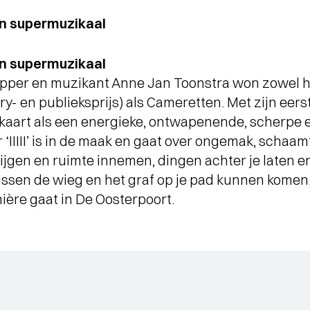
en supermuzikaal
en supermuzikaal
upper en muzikant Anne Jan Toonstra won zowel 
ury- en publieksprijs) als Cameretten. Met zijn eer
e kaart als een energieke, ontwapenende, scherpe
‘IIIII’ is in de maak en gaat over ongemak, schaamt
rijgen en ruimte innemen, dingen achter je laten
ssen de wieg en het graf op je pad kunnen komen. 
mière gaat in De Oosterpoort.